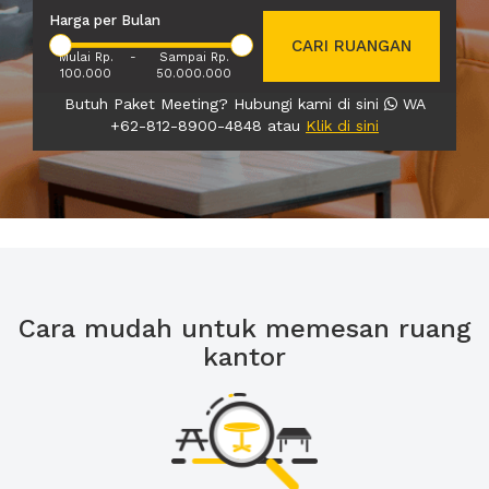
Harga per Bulan
CARI RUANGAN
Mulai Rp.
-
Sampai Rp.
100.000
50.000.000
Butuh Paket Meeting? Hubungi kami di sini
WA
+62-812-8900-4848 atau
Klik di sini
Cara mudah untuk memesan ruang
kantor