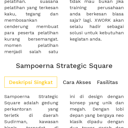
pelatihan. suasana
tidak mau bukan jika
pelatihan yang terkesan
training perusahaan
kaku, tegang dan
anda berkesan biasa
membosankan
saja? lagi. XWORK akan
cenderung membuat
selalu hadir sebagai
para peserta pelatihan
solusi untuk kebutuhan
kurang bersemangat.
kegiatan anda.
momen pelatihan
menjadi salah satu
Sampoerna Strategic Square
Deskripsi Singkat
Cara Akses
Fasilitas
Sampoerna Strategic
ini di design dengan
Square adalah gedung
konsep yang unik dan
perkantoran yang
megah. Dengan lobi
terletk di daerah
depan yang bergaya neo
Sudirman, kawasan
klasik dipadu dengan
bisnis terpadat di
dua tower gagah dan