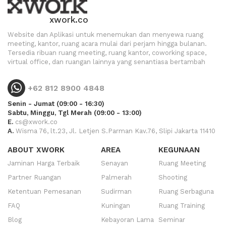
xwork.co
Website dan Aplikasi untuk menemukan dan menyewa ruang
meeting, kantor, ruang acara mulai dari perjam hingga bulanan.
Tersedia ribuan ruang meeting, ruang kantor, coworking space,
virtual office, dan ruangan lainnya yang senantiasa bertambah
+62 812 8900 4848
Senin - Jumat (09:00 - 16:30)
Sabtu, Minggu, Tgl Merah (09:00 - 13:00)
E.
cs@xwork.co
A.
Wisma 76, lt.23, Jl. Letjen S.Parman Kav.76, Slipi Jakarta 11410
ABOUT XWORK
AREA
KEGUNAAN
Jaminan Harga Terbaik
Senayan
Ruang Meeting
Partner Ruangan
Palmerah
Shooting
Ketentuan Pemesanan
Sudirman
Ruang Serbaguna
FAQ
Kuningan
Ruang Training
Blog
Kebayoran Lama
Seminar