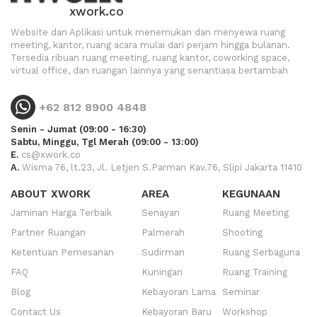
xwork.co
Website dan Aplikasi untuk menemukan dan menyewa ruang
meeting, kantor, ruang acara mulai dari perjam hingga bulanan.
Tersedia ribuan ruang meeting, ruang kantor, coworking space,
virtual office, dan ruangan lainnya yang senantiasa bertambah
+62 812 8900 4848
Senin - Jumat (09:00 - 16:30)
Sabtu, Minggu, Tgl Merah (09:00 - 13:00)
E.
cs@xwork.co
A.
Wisma 76, lt.23, Jl. Letjen S.Parman Kav.76, Slipi Jakarta 11410
ABOUT XWORK
AREA
KEGUNAAN
Jaminan Harga Terbaik
Senayan
Ruang Meeting
Partner Ruangan
Palmerah
Shooting
Ketentuan Pemesanan
Sudirman
Ruang Serbaguna
FAQ
Kuningan
Ruang Training
Blog
Kebayoran Lama
Seminar
Contact Us
Kebayoran Baru
Workshop