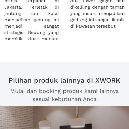
bisnis terpadat di
dua tower gagah dan
Jakarta. Terletak di
dikeliling dengan taman
jantung ibu kota,
yang indah, menjadikan
menjadikan gedung ini
gedung ini sangat ikonik
menjadi sangat
di kawasan tersebut.
strategis. Gedung yang
memiliki dua menara
Pilihan produk lainnya di XWORK
Mulai dan booking produk kami lainnya
sesuai kebutuhan Anda