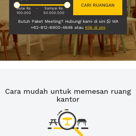
CARI RUANGAN
Mulai Rp.
-
Sampai Rp.
100.000
50.000.000
Butuh Paket Meeting? Hubungi kami di sini
WA
+62-812-8900-4848 atau
Klik di sini
Cara mudah untuk memesan ruang
kantor