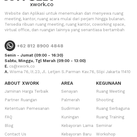
xwork.co
Website dan Aplikasi untuk menemukan dan menyewa ruang
meeting, kantor, ruang acara mulai dari perjam hingga bulanan.
Tersedia ribuan ruang meeting, ruang kantor, coworking space,
virtual office, dan ruangan lainnya yang senantiasa bertambah
+62 812 8900 4848
Senin - Jumat (09:00 - 16:30)
Sabtu, Minggu, Tgl Merah (09:00 - 13:00)
E.
cs@xwork.co
A.
Wisma 76, lt.23, Jl. Letjen S.Parman Kav.76, Slipi Jakarta 11410
ABOUT XWORK
AREA
KEGUNAAN
Jaminan Harga Terbaik
Senayan
Ruang Meeting
Partner Ruangan
Palmerah
Shooting
Ketentuan Pemesanan
Sudirman
Ruang Serbaguna
FAQ
Kuningan
Ruang Training
Blog
Kebayoran Lama
Seminar
Contact Us
Kebayoran Baru
Workshop