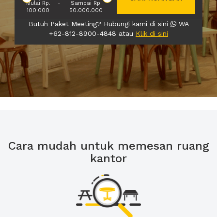
Mulai Rp.
-
Sampai Rp.
100.000
50.000.000
Butuh Paket Meeting? Hubungi kami di sini
WA
+62-812-8900-4848 atau
Klik di sini
Cara mudah untuk memesan ruang
kantor