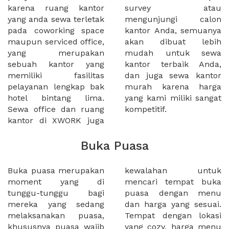
karena ruang kantor
survey atau
yang anda sewa terletak
mengunjungi calon
pada coworking space
kantor Anda, semuanya
maupun serviced office,
akan dibuat lebih
yang merupakan
mudah untuk sewa
sebuah kantor yang
kantor terbaik Anda,
memiliki fasilitas
dan juga sewa kantor
pelayanan lengkap bak
murah karena harga
hotel bintang lima.
yang kami miliki sangat
Sewa office dan ruang
kompetitif.
kantor di XWORK juga
Buka Puasa
Buka puasa merupakan
kewalahan untuk
moment yang di
mencari tempat buka
tunggu-tunggu bagi
puasa dengan menu
mereka yang sedang
dan harga yang sesuai.
melaksanakan puasa,
Tempat dengan lokasi
khususnya puasa wajib
yang cozy, harga menu