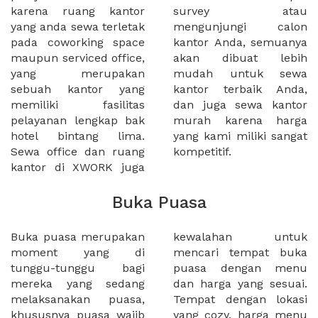
karena ruang kantor
survey atau
yang anda sewa terletak
mengunjungi calon
pada coworking space
kantor Anda, semuanya
maupun serviced office,
akan dibuat lebih
yang merupakan
mudah untuk sewa
sebuah kantor yang
kantor terbaik Anda,
memiliki fasilitas
dan juga sewa kantor
pelayanan lengkap bak
murah karena harga
hotel bintang lima.
yang kami miliki sangat
Sewa office dan ruang
kompetitif.
kantor di XWORK juga
Buka Puasa
Buka puasa merupakan
kewalahan untuk
moment yang di
mencari tempat buka
tunggu-tunggu bagi
puasa dengan menu
mereka yang sedang
dan harga yang sesuai.
melaksanakan puasa,
Tempat dengan lokasi
khususnya puasa wajib
yang cozy, harga menu