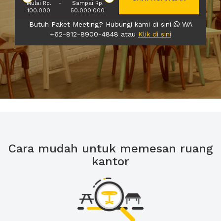
Mulai Rp.
-
Sampai Rp.
100.000
50.000.000
Butuh Paket Meeting? Hubungi kami di sini
WA
+62-812-8900-4848 atau
Klik di sini
Cara mudah untuk memesan ruang
kantor