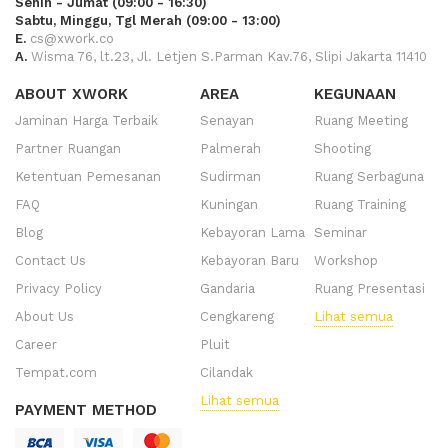
Senin - Jumat (09:00 - 16:30)
Sabtu, Minggu, Tgl Merah (09:00 - 13:00)
E.
cs@xwork.co
A.
Wisma 76, lt.23, Jl. Letjen S.Parman Kav.76, Slipi Jakarta 11410
ABOUT XWORK
AREA
KEGUNAAN
Jaminan Harga Terbaik
Senayan
Ruang Meeting
Partner Ruangan
Palmerah
Shooting
Ketentuan Pemesanan
Sudirman
Ruang Serbaguna
FAQ
Kuningan
Ruang Training
Blog
Kebayoran Lama
Seminar
Contact Us
Kebayoran Baru
Workshop
Privacy Policy
Gandaria
Ruang Presentasi
About Us
Cengkareng
Lihat semua
Career
Pluit
Tempat.com
Cilandak
Lihat semua
PAYMENT METHOD