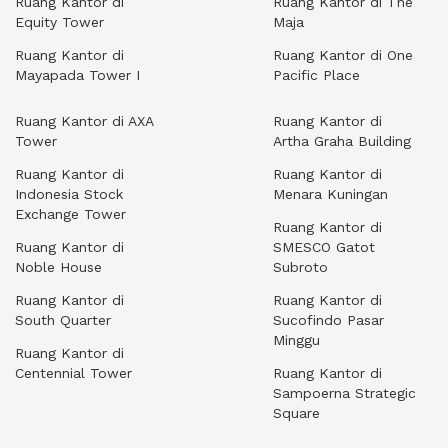
Ruang Kantor di
Ruang Kantor di The
Equity Tower
Maja
Ruang Kantor di
Ruang Kantor di One
Mayapada Tower I
Pacific Place
Ruang Kantor di AXA
Ruang Kantor di
Tower
Artha Graha Building
Ruang Kantor di
Ruang Kantor di
Indonesia Stock
Menara Kuningan
Exchange Tower
Ruang Kantor di
Ruang Kantor di
SMESCO Gatot
Noble House
Subroto
Ruang Kantor di
Ruang Kantor di
South Quarter
Sucofindo Pasar
Minggu
Ruang Kantor di
Centennial Tower
Ruang Kantor di
Sampoerna Strategic
Square