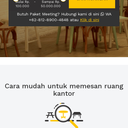
Mulai Rp.
-
Sampai Rp.
100.000
50.000.000
Butuh Paket Meeting? Hubungi kami di sini
WA
+62-812-8900-4848 atau
Klik di sini
Cara mudah untuk memesan ruang
kantor