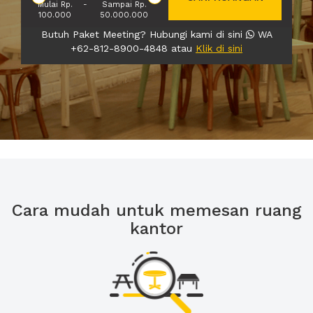
Mulai Rp.
-
Sampai Rp.
100.000
50.000.000
Butuh Paket Meeting? Hubungi kami di sini
WA
+62-812-8900-4848 atau
Klik di sini
Cara mudah untuk memesan ruang
kantor