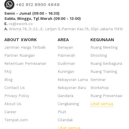
+62 812 8900 4848
Senin - Jumat (09:00 - 16:30)
Sabtu, Minggu, Tgl Merah (09:00 - 13:00)
E.
cs@xwork.co
A.
Wisma 76, lt.23, Jl. Letjen S.Parman Kav.76, Slipi Jakarta 11410
ABOUT XWORK
AREA
KEGUNAAN
Jaminan Harga Terbaik
Senayan
Ruang Meeting
Partner Ruangan
Palmerah
Shooting
Ketentuan Pemesanan
Sudirman
Ruang Serbaguna
FAQ
Kuningan
Ruang Training
Blog
Kebayoran Lama
Seminar
Contact Us
Kebayoran Baru
Workshop
Privacy Policy
Gandaria
Ruang Presentasi
About Us
Cengkareng
Lihat semua
Career
Pluit
Tempat.com
Cilandak
Lihat semua