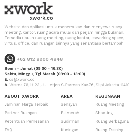
xwork.co
Website dan Aplikasi untuk menemukan dan menyewa ruang
meeting, kantor, ruang acara mulai dari perjam hingga bulanan.
Tersedia ribuan ruang meeting, ruang kantor, coworking space,
virtual office, dan ruangan lainnya yang senantiasa bertambah
+62 812 8900 4848
Senin - Jumat (09:00 - 16:30)
Sabtu, Minggu, Tgl Merah (09:00 - 13:00)
E.
cs@xwork.co
A.
Wisma 76, lt.23, Jl. Letjen S.Parman Kav.76, Slipi Jakarta 11410
ABOUT XWORK
AREA
KEGUNAAN
Jaminan Harga Terbaik
Senayan
Ruang Meeting
Partner Ruangan
Palmerah
Shooting
Ketentuan Pemesanan
Sudirman
Ruang Serbaguna
FAQ
Kuningan
Ruang Training