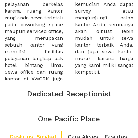
pelayanan berkelas
kemudian Anda dapat
karena ruang kantor
survey atau
yang anda sewa terletak
mengunjungi calon
pada coworking space
kantor Anda, semuanya
maupun serviced office,
akan dibuat lebih
yang merupakan
mudah untuk sewa
sebuah kantor yang
kantor terbaik Anda,
memiliki fasilitas
dan juga sewa kantor
pelayanan lengkap bak
murah karena harga
hotel bintang lima.
yang kami miliki sangat
Sewa office dan ruang
kompetitif.
kantor di XWORK juga
Dedicated Receptionist
One Pacific Place
Deskripsi Singkat
Cara Akses
Fasilitas