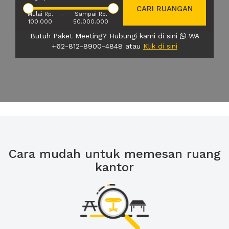
CARI RUANGAN
Mulai Rp.
-
Sampai Rp.
100.000
50.000.000
Butuh Paket Meeting? Hubungi kami di sini
WA
+62-812-8900-4848 atau
Klik di sini
Cara mudah untuk memesan ruang
kantor