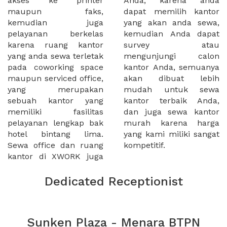
akses ke printer
Anda, karena anda
maupun faks,
dapat memilih kantor
kemudian juga
yang akan anda sewa,
pelayanan berkelas
kemudian Anda dapat
karena ruang kantor
survey atau
yang anda sewa terletak
mengunjungi calon
pada coworking space
kantor Anda, semuanya
maupun serviced office,
akan dibuat lebih
yang merupakan
mudah untuk sewa
sebuah kantor yang
kantor terbaik Anda,
memiliki fasilitas
dan juga sewa kantor
pelayanan lengkap bak
murah karena harga
hotel bintang lima.
yang kami miliki sangat
Sewa office dan ruang
kompetitif.
kantor di XWORK juga
Dedicated Receptionist
Sunken Plaza - Menara BTPN