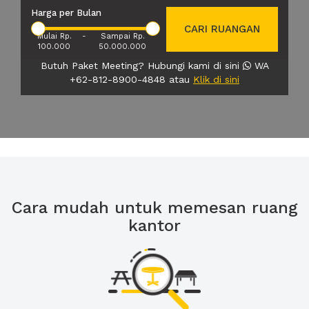
Harga per Bulan
CARI RUANGAN
Mulai Rp.
-
Sampai Rp.
100.000
50.000.000
Butuh Paket Meeting? Hubungi kami di sini
WA
+62-812-8900-4848 atau
Klik di sini
Cara mudah untuk memesan ruang
kantor