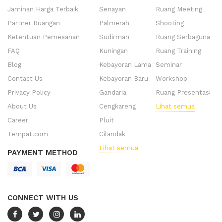
Jaminan Harga Terbaik
Senayan
Ruang Meeting
Partner Ruangan
Palmerah
Shooting
Ketentuan Pemesanan
Sudirman
Ruang Serbaguna
FAQ
Kuningan
Ruang Training
Blog
Kebayoran Lama
Seminar
Contact Us
Kebayoran Baru
Workshop
Privacy Policy
Gandaria
Ruang Presentasi
About Us
Cengkareng
Lihat semua
Career
Pluit
Tempat.com
Cilandak
Lihat semua
PAYMENT METHOD
CONNECT WITH US