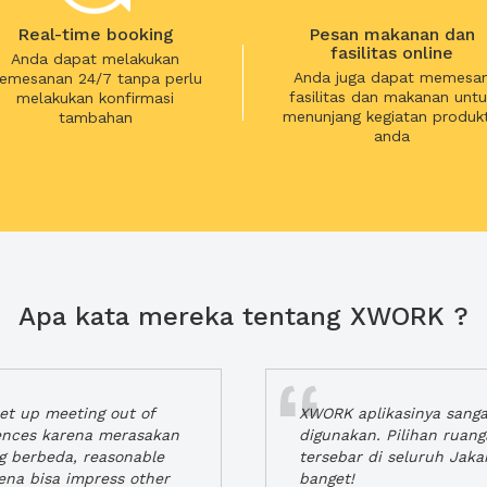
Real-time booking
Pesan makanan dan
fasilitas online
Anda dapat melakukan
Anda juga dapat memesa
emesanan 24/7 tanpa perlu
fasilitas dan makanan untu
melakukan konfirmasi
menunjang kegiatan produkt
tambahan
anda
Apa kata mereka tentang XWORK ?
t up meeting out of
XWORK aplikasinya sang
iences karena merasakan
digunakan. Pilihan ruan
ng berbeda, reasonable
tersebar di seluruh Jaka
rena bisa impress other
banget!