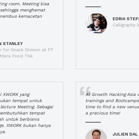
ting room. Meeting bisa
a, sehingga menghemat
enembus kemacetan
EDRIA STEF
Calligraphy S
N STANLEY
 for Snack Division at PT
jahtera Food Tbk
si XWORK yang
At Growth Hacking Asia w
ukan tempat untuk
trainings and Bootcamps
lecture Meeting. Sebagai
time to find a new venu
 membutuhkan tempat
a precious time!
h untuk berbisnis
ge. XWORK bukan hanya
ya.
JULIEN DAL