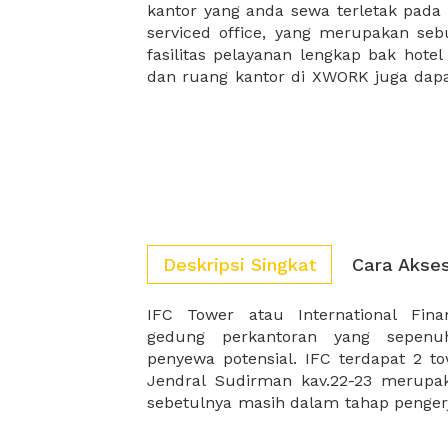
kantor yang anda sewa terletak pad
kantor Anda, semuanya akan dibuat
serviced office, yang merupakan seb
kantor terbaik Anda, dan juga sewa 
fasilitas pelayanan lengkap bak hotel
dan ruang kantor di XWORK juga da
Deskripsi Singkat
Cara Akse
IFC Tower atau International Fin
di tahun 2019. Di tahun 2019, gedung
gedung perkantoran yang sepenu
lantai keseluruhan. Lokasi ini sangat
penyewa potensial. IFC terdapat 2 t
yang ingin memperluas bisnis merek
Jendral Sudirman kav.22-23 merupa
sebetulnya masih dalam tahap pengerj