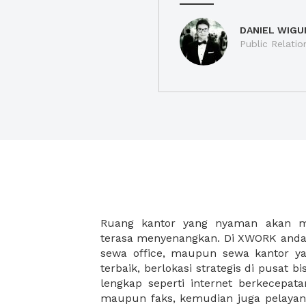
DANIEL WIGU
Public Relatio
Ruang kantor yang nyaman akan 
legalitas usaha baru Anda, seperti sur
terasa menyenangkan. Di XWORK anda 
Perusahaan, Surat Izin Usaha Per
sewa office, maupun sewa kantor yan
pendirian PT maupun akte pendiri
terbaik, berlokasi strategis di pusat bis
Sewa ruang kantor XWORK juga m
lengkap seperti internet berkecepata
kantor Anda, karena anda dapat memi
maupun faks, kemudian juga pelayan
sewa, kemudian Anda dapat survey