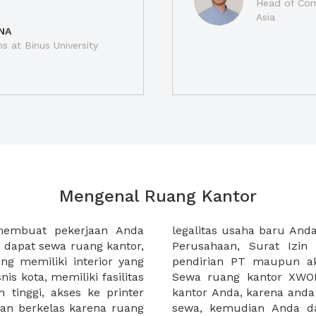
Head of Com
Asia
NA
ns at Binus University
Mengenal Ruang Kantor
membuat pekerjaan Anda
at domisili, Tanda Domisili
dapat sewa ruang kantor,
dagangan, dan atau akte
g memiliki interior yang
an CV untuk usaha Anda.
nis kota, memiliki fasilitas
empermudah proses sewa
n tinggi, akses ke printer
lih kantor yang akan anda
an berkelas karena ruang
 atau mengunjungi calon