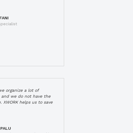
FANI
pecialist
e organize a lot of
 and we do not have the
e. XWORK helps us to save
 PALU