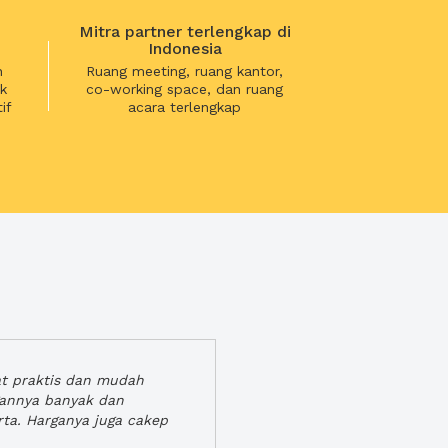
Mitra partner terlengkap di
Indonesia
n
Ruang meeting, ruang kantor,
k
co-working space, dan ruang
if
acara terlengkap
at praktis dan mudah
gannya banyak dan
rta. Harganya juga cakep