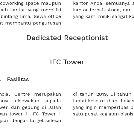
a coworking space maupun
 lebih mudah untuk sewa
uah kantor yang memiliki
kantor murah karena harga
 bintang lima. Sewa office
yang kami miliki sangat ko
pat membantu pengurusan
Dedicated Receptionist
IFC Tower
s
Fasilitas
ancial Centre merupakan
 ini akan terdiri dari 49
hnya disewakan kepada
 strategis bagi perusahaan
ower, dan gedung di Jalan
a karena merupakan salah
kan tower 1. IFC Tower 1
satu pusat kegiatan bisnis
aan dengan target selesai