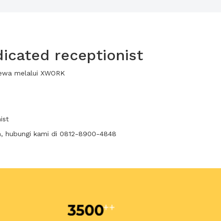
icated receptionist
 sewa melalui XWORK
ist
n, hubungi kami di 0812-8900-4848