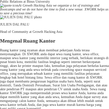
Public Relations at Binus University
At Growth Hacking Asia we organize a lot of trainings and
Bootcamps and we do not have the time to find a new venue. XWORK helps us
to save a precious time!
JULIEN DAL PALU
Head of Community at Growth Hacking Asia
Mengenal Ruang Kantor
Ruang kantor yang nyaman akan membuat pekerjaan Anda terasa
menyenangkan. Di XWORK anda dapat sewa ruang kantor, sewa office,
maupun sewa kantor yang memiliki interior yang terbaik, berlokasi strategis di
pusat bisnis kota, memiliki fasilitas lengkap seperti internet berkecepatan
tinggi, akses ke printer maupun faks, kemudian juga pelayanan berkelas karena
ruang kantor yang anda sewa terletak pada coworking space maupun serviced
office, yang merupakan sebuah kantor yang memiliki fasilitas pelayanan
lengkap bak hotel bintang lima. Sewa office dan ruang kantor di XWORK
juga dapat membantu pengurusan legalitas usaha baru Anda, seperti surat
domisili, Tanda Domisili Perusahaan, Surat Izin Usaha Perdagangan, dan atau
akte pendirian PT maupun akte pendirian CV untuk usaha Anda. Sewa ruang
kantor XWORK juga mempermudah proses sewa kantor Anda, karena anda
dapat memilih kantor yang akan anda sewa, kemudian Anda dapat survey atau
mengunjungi calon kantor Anda, semuanya akan dibuat lebih mudah untuk
sewa kantor terbaik Anda, dan juga sewa kantor murah karena harga yang
kami miliki sangat kompetitif.