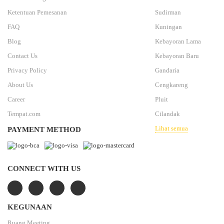
Ketentuan Pemesanan
Sudirman
FAQ
Kuningan
Blog
Kebayoran Lama
Contact Us
Kebayoran Baru
Privacy Policy
Gandaria
About Us
Cengkareng
Career
Pluit
Tempat.com
Cilandak
Lihat semua
PAYMENT METHOD
CONNECT WITH US
KEGUNAAN
Ruang Meeting