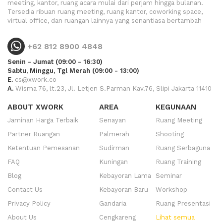
meeting, kantor, ruang acara mulai dari perjam hingga bulanan.
Tersedia ribuan ruang meeting, ruang kantor, coworking space,
virtual office, dan ruangan lainnya yang senantiasa bertambah
+62 812 8900 4848
Senin - Jumat (09:00 - 16:30)
Sabtu, Minggu, Tgl Merah (09:00 - 13:00)
E.
cs@xwork.co
A.
Wisma 76, lt.23, Jl. Letjen S.Parman Kav.76, Slipi Jakarta 11410
ABOUT XWORK
AREA
KEGUNAAN
Jaminan Harga Terbaik
Senayan
Ruang Meeting
Partner Ruangan
Palmerah
Shooting
Ketentuan Pemesanan
Sudirman
Ruang Serbaguna
FAQ
Kuningan
Ruang Training
Blog
Kebayoran Lama
Seminar
Contact Us
Kebayoran Baru
Workshop
Privacy Policy
Gandaria
Ruang Presentasi
About Us
Cengkareng
Lihat semua