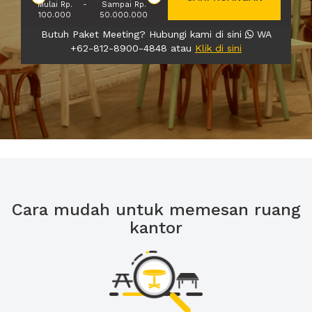
Mulai Rp.
-
Sampai Rp.
100.000
50.000.000
Butuh Paket Meeting? Hubungi kami di sini
WA
+62-812-8900-4848 atau
Klik di sini
Cara mudah untuk memesan ruang
kantor