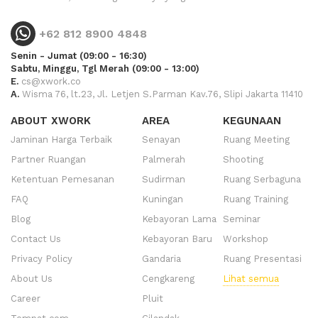
+62 812 8900 4848
Senin - Jumat (09:00 - 16:30)
Sabtu, Minggu, Tgl Merah (09:00 - 13:00)
E.
cs@xwork.co
A.
Wisma 76, lt.23, Jl. Letjen S.Parman Kav.76, Slipi Jakarta 11410
ABOUT XWORK
AREA
KEGUNAAN
Jaminan Harga Terbaik
Senayan
Ruang Meeting
Partner Ruangan
Palmerah
Shooting
Ketentuan Pemesanan
Sudirman
Ruang Serbaguna
FAQ
Kuningan
Ruang Training
Blog
Kebayoran Lama
Seminar
Contact Us
Kebayoran Baru
Workshop
Privacy Policy
Gandaria
Ruang Presentasi
About Us
Cengkareng
Lihat semua
Career
Pluit