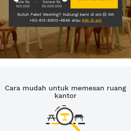
Mulai Rp.
-
Sampai Rp.
100.000
50.000.000
Butuh Paket Meeting? Hubungi kami di sini
WA
+62-812-8900-4848 atau
Klik di sini
Cara mudah untuk memesan ruang
kantor