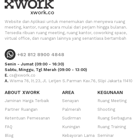
xwork.co
Website dan Aplikasi untuk menemukan dan menyewa ruang
meeting, kantor, ruang acara mulai dari perjam hingga bulanan.
Tersedia ribuan ruang meeting, ruang kantor, coworking space,
virtual office, dan ruangan lainnya yang senantiasa bertambah
+62 812 8900 4848
Senin - Jumat (09:00 - 16:30)
Sabtu, Minggu, Tgl Merah (09:00 - 13:00)
E.
cs@xwork.co
A.
Wisma 76, lt.23, Jl. Letjen S.Parman Kav.76, Slipi Jakarta 11410
ABOUT XWORK
AREA
KEGUNAAN
Jaminan Harga Terbaik
Senayan
Ruang Meeting
Partner Ruangan
Palmerah
Shooting
Ketentuan Pemesanan
Sudirman
Ruang Serbaguna
FAQ
Kuningan
Ruang Training
Blog
Kebayoran Lama
Seminar