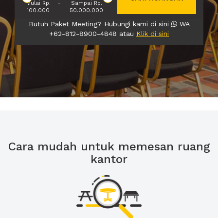
Mulai Rp.
-
Sampai Rp.
100.000
50.000.000
Butuh Paket Meeting? Hubungi kami di sini
WA
+62-812-8900-4848 atau
Klik di sini
Cara mudah untuk memesan ruang
kantor