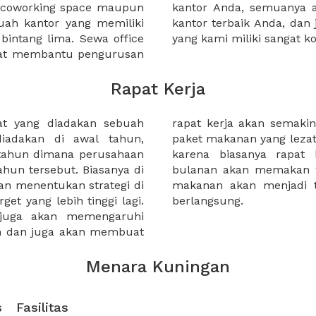
a coworking space maupun
 lebih mudah untuk sewa
uah kantor yang memiliki
kantor murah karena harga
 bintang lima. Sewa office
yang kami miliki sangat ko
pat membantu pengurusan
Rapat Kerja
at yang diadakan sebuah
Selain itu tambahkan juga
diadakan di awal tahun,
untuk peserta rapat kerja,
 tahun dimana perusahaan
nan maupun rapat kerja
ahun tersebut. Biasanya di
cukup panjang. Sehingga
an menentukan strategi di
baik selama rapat kerja
et yang lebih tinggi lagi.
berlangsung.
 juga akan memengaruhi
an dan juga akan membuat
Menara Kuningan
s
Fasilitas