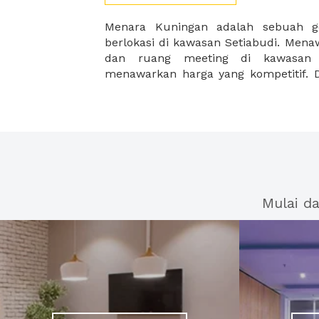
Menara Kuningan adalah sebuah g
gedung perkantoran dan pusat p
berlokasi di kawasan Setiabudi. Men
dan ruang meeting di kawasan e
menawarkan harga yang kompetitif. D
Mulai d