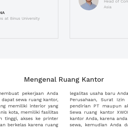
Head of Com
Asia
NA
ns at Binus University
Mengenal Ruang Kantor
membuat pekerjaan Anda
at domisili, Tanda Domisili
dapat sewa ruang kantor,
dagangan, dan atau akte
g memiliki interior yang
an CV untuk usaha Anda.
nis kota, memiliki fasilitas
empermudah proses sewa
n tinggi, akses ke printer
lih kantor yang akan anda
an berkelas karena ruang
 atau mengunjungi calon