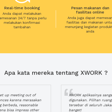
Real-time booking
Pesan makanan dan
fasilitas online
Anda dapat melakukan
Anda juga dapat memesa
emesanan 24/7 tanpa perlu
fasilitas dan makanan untu
melakukan konfirmasi
menunjang kegiatan produkt
tambahan
anda
Apa kata mereka tentang XWORK ?
t up meeting out of
XWORK aplikasinya sang
iences karena merasakan
digunakan. Pilihan ruan
ng berbeda, reasonable
tersebar di seluruh Jaka
rena bisa impress other
banget!