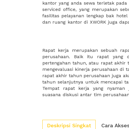
kantor yang anda sewa terletak pad
kantor Anda, semuanya akan dibuat
serviced office, yang merupakan seb
kantor terbaik Anda, dan juga sewa 
fasilitas pelayanan lengkap bak hotel
dan ruang kantor di XWORK juga da
Rapat kerja merupakan sebuah rap
rapat kerja akan semakin produktif. 
perusahaan. Baik itu rapat yang 
paket makanan yang lezat dan bergizi 
pertengahan tahun, atau rapat akhir
karena biasanya rapat kerja tahu
mengevaluasi kinerja perusahaan di t
bulanan akan memakan waktu yang 
rapat akhir tahun perusahaan juga ak
makanan akan menjadi teman yang 
tahun selanjutnya untuk mencapai targ
Tempat rapat kerja yang nyaman
suasana diskusi antar tim perusaha
Deskripsi Singkat
Cara Akse