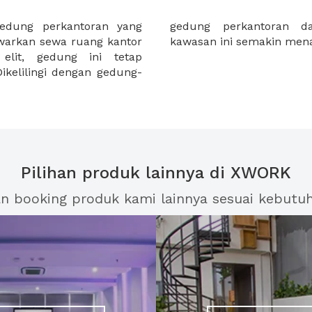
edung perkantoran yang
erbelanjaan menjadikan
awarkan sewa ruang kantor
kawasan ini semakin mena
lit, gedung ini tetap
ikelilingi dengan gedung-
Pilihan produk lainnya di XWORK
an booking produk kami lainnya sesuai kebutu