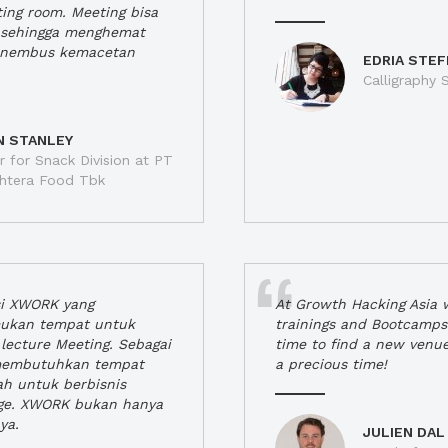
ting room. Meeting bisa
a, sehingga menghemat
enembus kemacetan
EDRIA STEF
Calligraphy S
N STANLEY
 for Snack Division at PT
jahtera Food Tbk
si XWORK yang
At Growth Hacking Asia w
ukan tempat untuk
trainings and Bootcamps
lecture Meeting. Sebagai
time to find a new venu
 membutuhkan tempat
a precious time!
h untuk berbisnis
ge. XWORK bukan hanya
ya.
JULIEN DAL