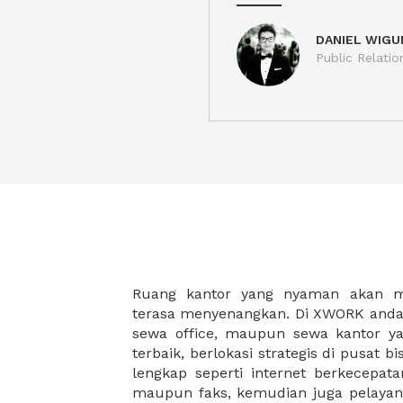
DANIEL WIGU
Public Relatio
Ruang kantor yang nyaman akan 
legalitas usaha baru Anda, seperti sur
terasa menyenangkan. Di XWORK anda 
Perusahaan, Surat Izin Usaha Per
sewa office, maupun sewa kantor yan
pendirian PT maupun akte pendiri
terbaik, berlokasi strategis di pusat bis
Sewa ruang kantor XWORK juga m
lengkap seperti internet berkecepata
kantor Anda, karena anda dapat memi
maupun faks, kemudian juga pelayan
sewa, kemudian Anda dapat survey