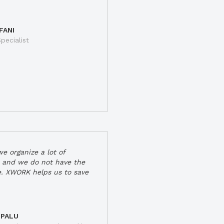
FANI
pecialist
e organize a lot of
 and we do not have the
e. XWORK helps us to save
 PALU