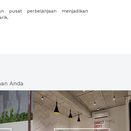
rik.
han Anda