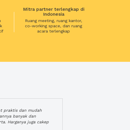
Mitra partner terlengkap di
Indonesia
n
Ruang meeting, ruang kantor,
k
co-working space, dan ruang
if
acara terlengkap
at praktis dan mudah
gannya banyak dan
rta. Harganya juga cakep