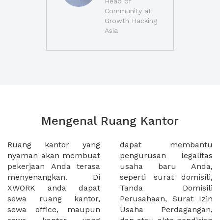
Head of
Community at
Growth Hacking
Asia
Mengenal Ruang Kantor
Ruang kantor yang
dapat membantu
nyaman akan membuat
pengurusan legalitas
pekerjaan Anda terasa
usaha baru Anda,
menyenangkan. Di
seperti surat domisili,
XWORK anda dapat
Tanda Domisili
sewa ruang kantor,
Perusahaan, Surat Izin
sewa office, maupun
Usaha Perdagangan,