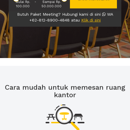
Mulai Rp.
-
Sampai Rp.
100.000
50.000.000
Butuh Paket Meeting? Hubungi kami di sini
WA
+62-812-8900-4848 atau
Klik di sini
Cara mudah untuk memesan ruang
kantor