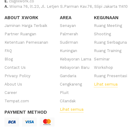
E.
cs@xwork.co
A.
Wisma 76, lt.23, Jl. Letjen S.Parman Kav.76, Slipi Jakarta 11410
ABOUT XWORK
AREA
KEGUNAAN
Jaminan Harga Terbaik
Senayan
Ruang Meeting
Partner Ruangan
Palmerah
Shooting
Ketentuan Pemesanan
Sudirman
Ruang Serbaguna
FAQ
Kuningan
Ruang Training
Blog
Kebayoran Lama
Seminar
Contact Us
Kebayoran Baru
Workshop
Privacy Policy
Gandaria
Ruang Presentasi
About Us
Cengkareng
Lihat semua
Career
Pluit
Tempat.com
Cilandak
Lihat semua
PAYMENT METHOD