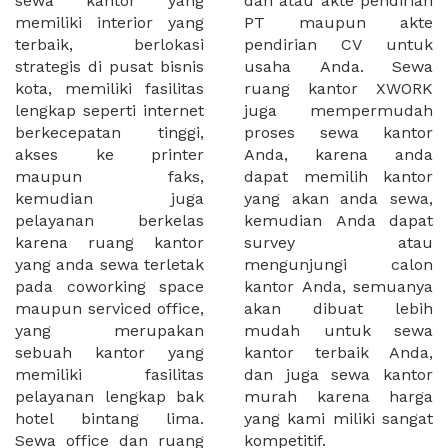
sewa kantor yang
dan atau akte pendirian
memiliki interior yang
PT maupun akte
terbaik, berlokasi
pendirian CV untuk
strategis di pusat bisnis
usaha Anda. Sewa
kota, memiliki fasilitas
ruang kantor XWORK
lengkap seperti internet
juga mempermudah
berkecepatan tinggi,
proses sewa kantor
akses ke printer
Anda, karena anda
maupun faks,
dapat memilih kantor
kemudian juga
yang akan anda sewa,
pelayanan berkelas
kemudian Anda dapat
karena ruang kantor
survey atau
yang anda sewa terletak
mengunjungi calon
pada coworking space
kantor Anda, semuanya
maupun serviced office,
akan dibuat lebih
yang merupakan
mudah untuk sewa
sebuah kantor yang
kantor terbaik Anda,
memiliki fasilitas
dan juga sewa kantor
pelayanan lengkap bak
murah karena harga
hotel bintang lima.
yang kami miliki sangat
Sewa office dan ruang
kompetitif.