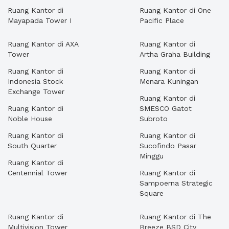
Ruang Kantor di
Ruang Kantor di One
Mayapada Tower I
Pacific Place
Ruang Kantor di AXA
Ruang Kantor di
Tower
Artha Graha Building
Ruang Kantor di
Ruang Kantor di
Indonesia Stock
Menara Kuningan
Exchange Tower
Ruang Kantor di
Ruang Kantor di
SMESCO Gatot
Noble House
Subroto
Ruang Kantor di
Ruang Kantor di
South Quarter
Sucofindo Pasar
Minggu
Ruang Kantor di
Centennial Tower
Ruang Kantor di
Sampoerna Strategic
Square
Ruang Kantor di
Ruang Kantor di The
Multivision Tower
Breeze BSD City