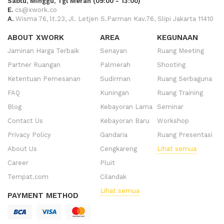
Sabtu, Minggu, Tgl Merah (09:00 - 13:00)
E.
cs@xwork.co
A.
Wisma 76, lt.23, Jl. Letjen S.Parman Kav.76, Slipi Jakarta 11410
ABOUT XWORK
AREA
KEGUNAAN
Jaminan Harga Terbaik
Senayan
Ruang Meeting
Partner Ruangan
Palmerah
Shooting
Ketentuan Pemesanan
Sudirman
Ruang Serbaguna
FAQ
Kuningan
Ruang Training
Blog
Kebayoran Lama
Seminar
Contact Us
Kebayoran Baru
Workshop
Privacy Policy
Gandaria
Ruang Presentasi
About Us
Cengkareng
Lihat semua
Career
Pluit
Tempat.com
Cilandak
Lihat semua
PAYMENT METHOD