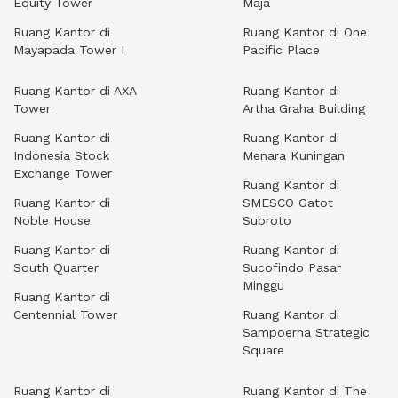
Equity Tower
Maja
Ruang Kantor di
Ruang Kantor di One
Mayapada Tower I
Pacific Place
Ruang Kantor di AXA
Ruang Kantor di
Tower
Artha Graha Building
Ruang Kantor di
Ruang Kantor di
Indonesia Stock
Menara Kuningan
Exchange Tower
Ruang Kantor di
Ruang Kantor di
SMESCO Gatot
Noble House
Subroto
Ruang Kantor di
Ruang Kantor di
South Quarter
Sucofindo Pasar
Minggu
Ruang Kantor di
Centennial Tower
Ruang Kantor di
Sampoerna Strategic
Square
Ruang Kantor di
Ruang Kantor di The