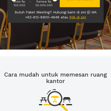
Mulai Rp.
-
Sampai Rp.
100.000
50.000.000
Butuh Paket Meeting? Hubungi kami di sini
WA
+62-812-8900-4848 atau
Klik di sini
Cara mudah untuk memesan ruang
kantor