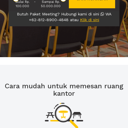
Mulai Rp.
-
Sampai Rp.
100.000
50.000.000
Butuh Paket Meeting? Hubungi kami di sini
WA
+62-812-8900-4848 atau
Klik di sini
Cara mudah untuk memesan ruang
kantor