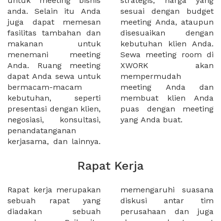
untuk meeting bisnis
strategis, harga yang
anda. Selain itu Anda
sesuai dengan budget
juga dapat memesan
meeting Anda, ataupun
fasilitas tambahan dan
disesuaikan dengan
makanan untuk
kebutuhan klien Anda.
menemani meeting
Sewa meeting room di
Anda. Ruang meeting
XWORK akan
dapat Anda sewa untuk
mempermudah
bermacam-macam
meeting Anda dan
kebutuhan, seperti
membuat klien Anda
presentasi dengan klien,
puas dengan meeting
negosiasi, konsultasi,
yang Anda buat.
penandatanganan
kerjasama, dan lainnya.
Rapat Kerja
Rapat kerja merupakan
memengaruhi suasana
sebuah rapat yang
diskusi antar tim
diadakan sebuah
perusahaan dan juga