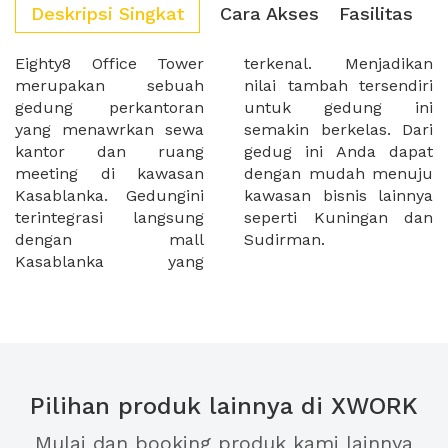
Deskripsi Singkat
Cara Akses
Fasilitas
Eighty8 Office Tower
terkenal. Menjadikan
merupakan sebuah
nilai tambah tersendiri
gedung perkantoran
untuk gedung ini
yang menawrkan sewa
semakin berkelas. Dari
kantor dan ruang
gedug ini Anda dapat
meeting di kawasan
dengan mudah menuju
Kasablanka. Gedungini
kawasan bisnis lainnya
terintegrasi langsung
seperti Kuningan dan
dengan mall
Sudirman.
Kasablanka yang
Pilihan produk lainnya di XWORK
Mulai dan booking produk kami lainnya