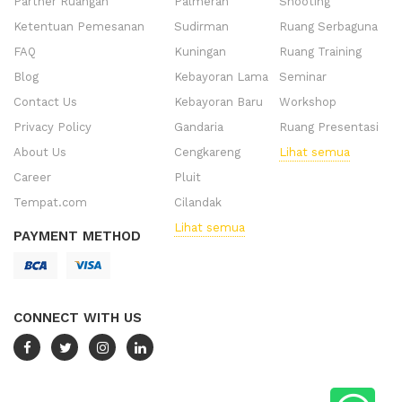
Partner Ruangan
Palmerah
Shooting
Ketentuan Pemesanan
Sudirman
Ruang Serbaguna
FAQ
Kuningan
Ruang Training
Blog
Kebayoran Lama
Seminar
Contact Us
Kebayoran Baru
Workshop
Privacy Policy
Gandaria
Ruang Presentasi
About Us
Cengkareng
Lihat semua
Career
Pluit
Tempat.com
Cilandak
Lihat semua
PAYMENT METHOD
CONNECT WITH US