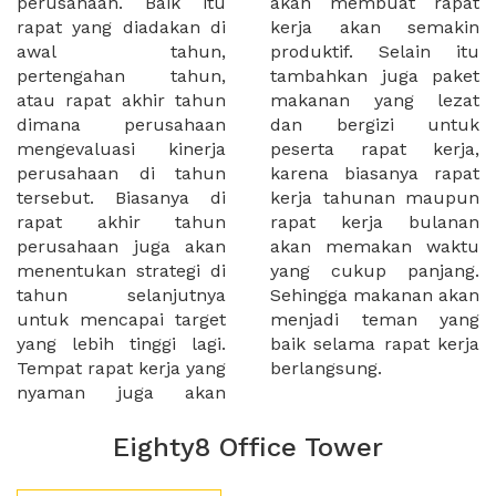
perusahaan. Baik itu
akan membuat rapat
rapat yang diadakan di
kerja akan semakin
awal tahun,
produktif. Selain itu
pertengahan tahun,
tambahkan juga paket
atau rapat akhir tahun
makanan yang lezat
dimana perusahaan
dan bergizi untuk
mengevaluasi kinerja
peserta rapat kerja,
perusahaan di tahun
karena biasanya rapat
tersebut. Biasanya di
kerja tahunan maupun
rapat akhir tahun
rapat kerja bulanan
perusahaan juga akan
akan memakan waktu
menentukan strategi di
yang cukup panjang.
tahun selanjutnya
Sehingga makanan akan
untuk mencapai target
menjadi teman yang
yang lebih tinggi lagi.
baik selama rapat kerja
Tempat rapat kerja yang
berlangsung.
nyaman juga akan
Eighty8 Office Tower