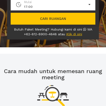
Mulai
17:00
CARI RUANGAN
Butuh Paket Meeting? Hubungi kami di sini
WA
+62-812-8900-4848 atau
Klik di sini
Cara mudah untuk memesan ruang
meeting