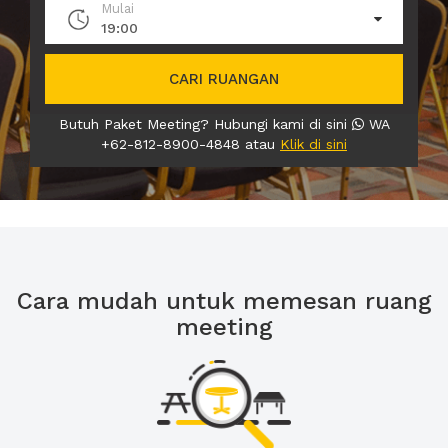
Mulai
19:00
CARI RUANGAN
Butuh Paket Meeting? Hubungi kami di sini
WA
+62-812-8900-4848 atau
Klik di sini
Cara mudah untuk memesan ruang
meeting