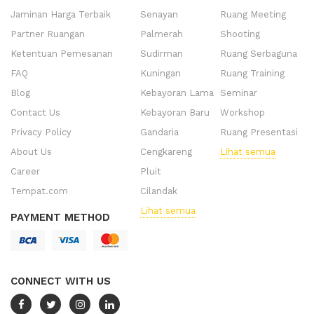
Jaminan Harga Terbaik
Senayan
Ruang Meeting
Partner Ruangan
Palmerah
Shooting
Ketentuan Pemesanan
Sudirman
Ruang Serbaguna
FAQ
Kuningan
Ruang Training
Blog
Kebayoran Lama
Seminar
Contact Us
Kebayoran Baru
Workshop
Privacy Policy
Gandaria
Ruang Presentasi
About Us
Cengkareng
Lihat semua
Career
Pluit
Tempat.com
Cilandak
Lihat semua
PAYMENT METHOD
CONNECT WITH US