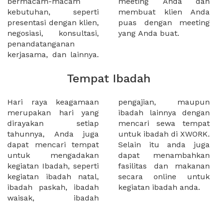
bermacam-macam
meeting Anda dan
kebutuhan, seperti
membuat klien Anda
presentasi dengan klien,
puas dengan meeting
negosiasi, konsultasi,
yang Anda buat.
penandatanganan
kerjasama, dan lainnya.
Tempat Ibadah
Hari raya keagamaan
pengajian, maupun
merupakan hari yang
ibadah lainnya dengan
dirayakan setiap
mencari sewa tempat
tahunnya, Anda juga
untuk ibadah di XWORK.
dapat mencari tempat
Selain itu anda juga
untuk mengadakan
dapat menambahkan
kegiatan Ibadah, seperti
fasilitas dan makanan
kegiatan ibadah natal,
secara online untuk
ibadah paskah, ibadah
kegiatan ibadah anda.
waisak, ibadah