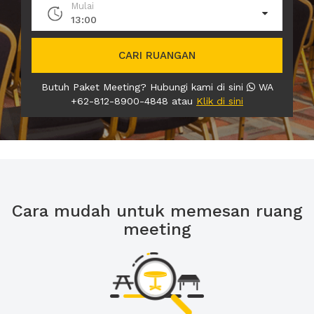
Mulai
13:00
CARI RUANGAN
Butuh Paket Meeting? Hubungi kami di sini
WA
+62-812-8900-4848 atau
Klik di sini
Cara mudah untuk memesan ruang
meeting