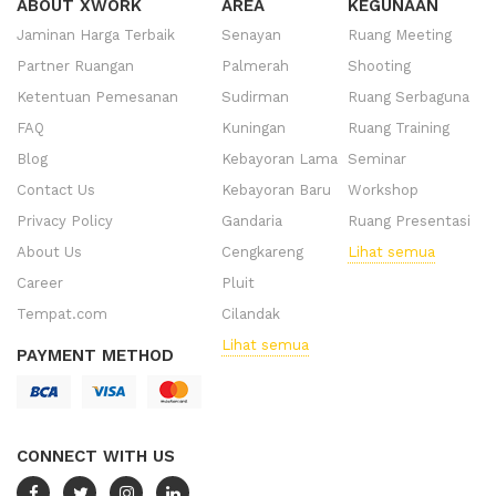
ABOUT XWORK
AREA
KEGUNAAN
Jaminan Harga Terbaik
Senayan
Ruang Meeting
Partner Ruangan
Palmerah
Shooting
Ketentuan Pemesanan
Sudirman
Ruang Serbaguna
FAQ
Kuningan
Ruang Training
Blog
Kebayoran Lama
Seminar
Contact Us
Kebayoran Baru
Workshop
Privacy Policy
Gandaria
Ruang Presentasi
About Us
Cengkareng
Lihat semua
Career
Pluit
Tempat.com
Cilandak
Lihat semua
PAYMENT METHOD
CONNECT WITH US