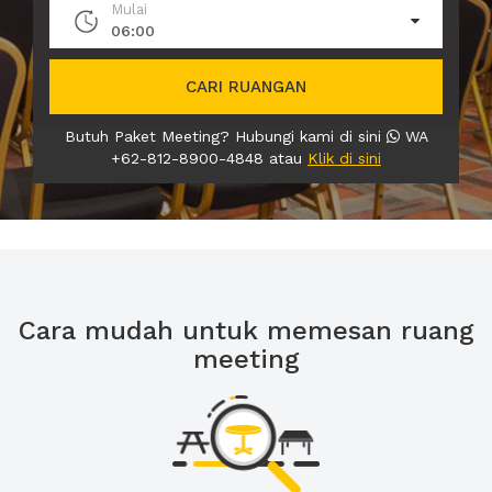
Mulai
06:00
CARI RUANGAN
Butuh Paket Meeting? Hubungi kami di sini
WA
+62-812-8900-4848 atau
Klik di sini
Cara mudah untuk memesan ruang
meeting