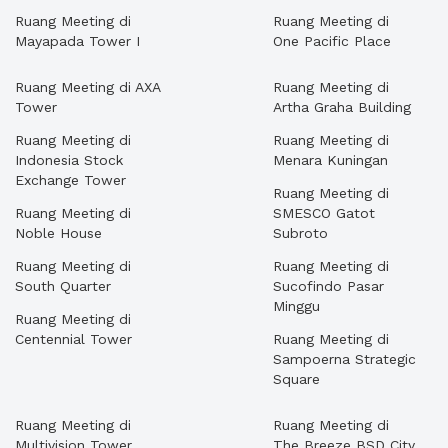
Ruang Meeting di
Ruang Meeting di
Mayapada Tower I
One Pacific Place
Ruang Meeting di AXA
Ruang Meeting di
Tower
Artha Graha Building
Ruang Meeting di
Ruang Meeting di
Indonesia Stock
Menara Kuningan
Exchange Tower
Ruang Meeting di
Ruang Meeting di
SMESCO Gatot
Noble House
Subroto
Ruang Meeting di
Ruang Meeting di
South Quarter
Sucofindo Pasar
Minggu
Ruang Meeting di
Centennial Tower
Ruang Meeting di
Sampoerna Strategic
Square
Ruang Meeting di
Ruang Meeting di
Multivision Tower
The Breeze BSD City