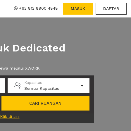
+62 812 8900 4848
MASUK
DAFTAR
uk Dedicated
 sewa melalui XWORK
Kapasitas
Semua Kapasitas
CARI RUANGAN
Klik di sini