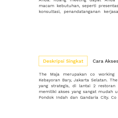
macam kebutuhan, seperti presentasi
konsultasi, penandatanganan kerja
Deskripsi Singkat
Cara Akse
The Maja merupakan co working s
sering menjadi host untuk berbagai 
Kebayoran Bary, Jakarta Selatan. The
workshop hingga panel diskusi. Menja
yang strategis, di lantai 2 restora
space yang terkenal untuk startup d
memiliki akses yang sangat mudah 
Pondok Indah dan Gandaria City. C