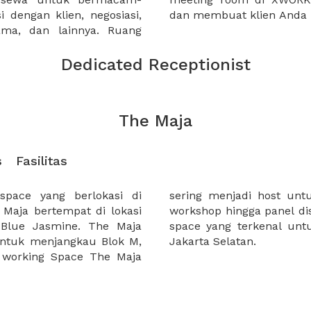
 dengan klien, negosiasi,
dan membuat klien Anda 
sama, dan lainnya. Ruang
Dedicated Receptionist
The Maja
s
Fasilitas
pace yang berlokasi di
event startup, mulai dari
 Maja bertempat di lokasi
dikan The Maja co working
n Blue Jasmine. The Maja
i daerah Kebayoran Baru,
untuk menjangkau Blok M,
Jakarta Selatan.
o working Space The Maja