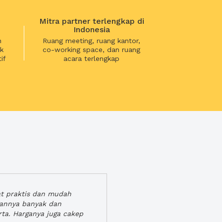
Mitra partner terlengkap di
Indonesia
n
Ruang meeting, ruang kantor,
k
co-working space, dan ruang
if
acara terlengkap
at praktis dan mudah
gannya banyak dan
rta. Harganya juga cakep