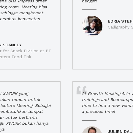
rena bisa impress other
banget!
ting room. Meeting bisa
a, sehingga menghemat
enembus kemacetan
EDRIA STEF
Calligraphy S
N STANLEY
 for Snack Division at PT
jahtera Food Tbk
si XWORK yang
At Growth Hacking Asia w
ukan tempat untuk
trainings and Bootcamps
lecture Meeting. Sebagai
time to find a new venu
 membutuhkan tempat
a precious time!
h untuk berbisnis
ge. XWORK bukan hanya
ya.
JULIEN DAL