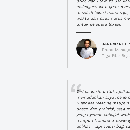
price dan I love to use ka
colleagues with great mee
di set di lokasi mana saj
waktu dari pada harus m
untuk ke suatu lokasi.
JANUAR ROBI
Brand Manager
Tiga Pilar Se
Terima kasih untuk aplika
memudahkan saya menem
Business Meeting maupun 
dosen dan praktisi, saya
yang nyaman sebagai wada
maupun transfer knowled
aplikasi, tapi solusi bagi sa