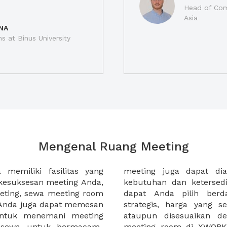
Head of Com
Asia
NA
ns at Binus University
Mengenal Ruang Meeting
memiliki fasilitas yang
an tempat duduk sesuai
kesuksesan meeting Anda,
n. Ribuan ruang meeting
eting, sewa meeting room
k interior, lokasi yang
u Anda juga dapat memesan
an budget meeting Anda,
untuk menemani meeting
tuhan klien Anda. Sewa
 sewa untuk bermacam-
permudah meeting Anda