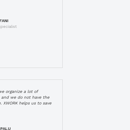
FANI
pecialist
e organize a lot of
 and we do not have the
e. XWORK helps us to save
 PALU