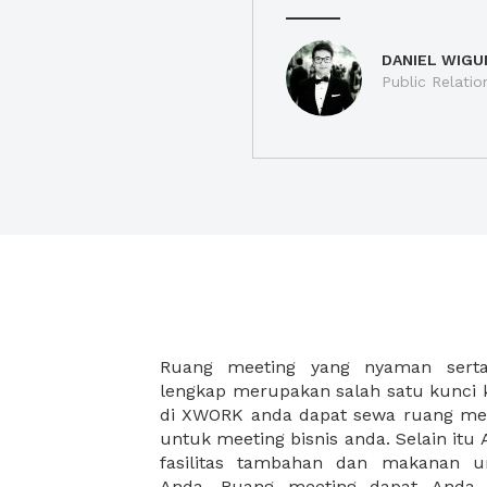
DANIEL WIGU
Public Relatio
Ruang meeting yang nyaman serta 
meeting juga dapat diatur susun
lengkap merupakan salah satu kunci 
kebutuhan dan ketersediaan ruanga
di XWORK anda dapat sewa ruang me
dapat Anda pilih berdasarkan cora
untuk meeting bisnis anda. Selain it
strategis, harga yang sesuai deng
fasilitas tambahan dan makanan 
ataupun disesuaikan dengan kebu
Anda. Ruang meeting dapat Anda
meeting room di XWORK akan mem