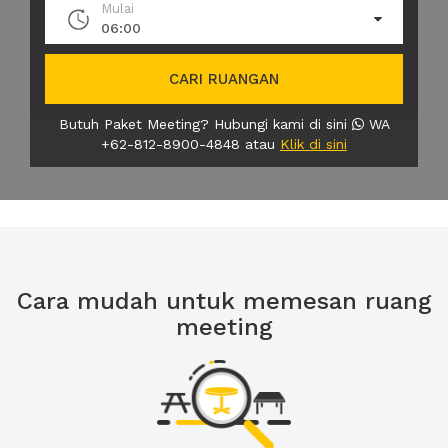
Mulai
06:00
CARI RUANGAN
Butuh Paket Meeting? Hubungi kami di sini
WA
+62-812-8900-4848 atau
Klik di sini
Cara mudah untuk memesan ruang
meeting