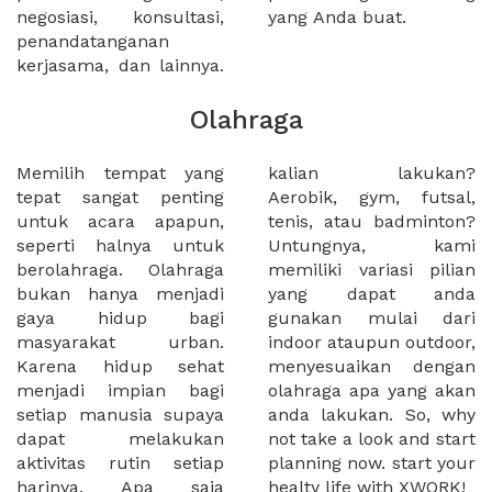
negosiasi, konsultasi,
yang Anda buat.
penandatanganan
kerjasama, dan lainnya.
Olahraga
Memilih tempat yang
kalian lakukan?
tepat sangat penting
Aerobik, gym, futsal,
untuk acara apapun,
tenis, atau badminton?
seperti halnya untuk
Untungnya, kami
berolahraga. Olahraga
memiliki variasi pilian
bukan hanya menjadi
yang dapat anda
gaya hidup bagi
gunakan mulai dari
masyarakat urban.
indoor ataupun outdoor,
Karena hidup sehat
menyesuaikan dengan
menjadi impian bagi
olahraga apa yang akan
setiap manusia supaya
anda lakukan. So, why
dapat melakukan
not take a look and start
aktivitas rutin setiap
planning now. start your
harinya. Apa saja
healty life with XWORK!