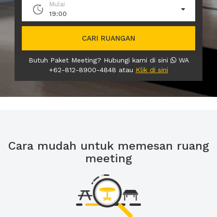
Mulai
19:00
CARI RUANGAN
Butuh Paket Meeting? Hubungi kami di sini
WA
+62-812-8900-4848 atau
Klik di sini
Cara mudah untuk memesan ruang
meeting