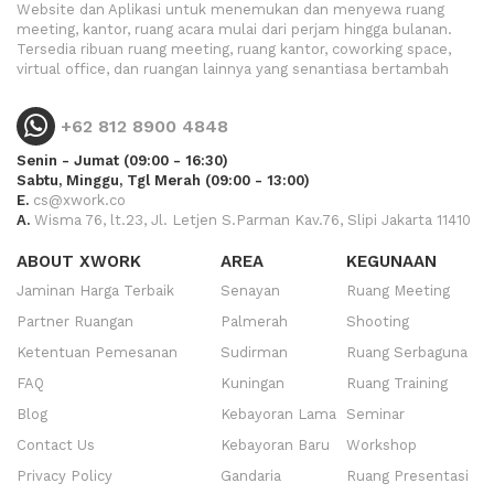
Website dan Aplikasi untuk menemukan dan menyewa ruang
meeting, kantor, ruang acara mulai dari perjam hingga bulanan.
Tersedia ribuan ruang meeting, ruang kantor, coworking space,
virtual office, dan ruangan lainnya yang senantiasa bertambah
+62 812 8900 4848
Senin - Jumat (09:00 - 16:30)
Sabtu, Minggu, Tgl Merah (09:00 - 13:00)
E.
cs@xwork.co
A.
Wisma 76, lt.23, Jl. Letjen S.Parman Kav.76, Slipi Jakarta 11410
ABOUT XWORK
AREA
KEGUNAAN
Jaminan Harga Terbaik
Senayan
Ruang Meeting
Partner Ruangan
Palmerah
Shooting
Ketentuan Pemesanan
Sudirman
Ruang Serbaguna
FAQ
Kuningan
Ruang Training
Blog
Kebayoran Lama
Seminar
Contact Us
Kebayoran Baru
Workshop
Privacy Policy
Gandaria
Ruang Presentasi