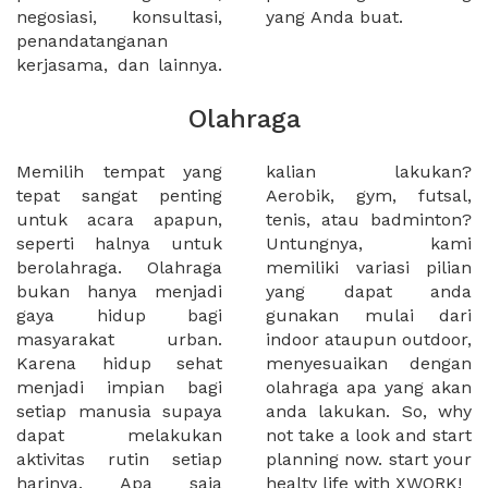
negosiasi, konsultasi,
yang Anda buat.
penandatanganan
kerjasama, dan lainnya.
Olahraga
Memilih tempat yang
kalian lakukan?
tepat sangat penting
Aerobik, gym, futsal,
untuk acara apapun,
tenis, atau badminton?
seperti halnya untuk
Untungnya, kami
berolahraga. Olahraga
memiliki variasi pilian
bukan hanya menjadi
yang dapat anda
gaya hidup bagi
gunakan mulai dari
masyarakat urban.
indoor ataupun outdoor,
Karena hidup sehat
menyesuaikan dengan
menjadi impian bagi
olahraga apa yang akan
setiap manusia supaya
anda lakukan. So, why
dapat melakukan
not take a look and start
aktivitas rutin setiap
planning now. start your
harinya. Apa saja
healty life with XWORK!