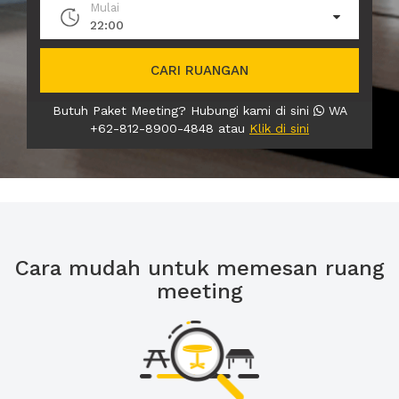
Mulai
22:00
CARI RUANGAN
Butuh Paket Meeting? Hubungi kami di sini
WA
+62-812-8900-4848 atau
Klik di sini
Cara mudah untuk memesan ruang
meeting