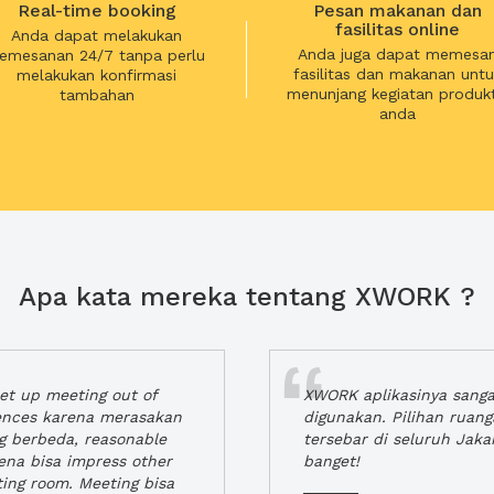
Real-time booking
Pesan makanan dan
fasilitas online
Anda dapat melakukan
Anda juga dapat memesa
emesanan 24/7 tanpa perlu
fasilitas dan makanan untu
melakukan konfirmasi
menunjang kegiatan produkt
tambahan
anda
Apa kata mereka tentang XWORK ?
t up meeting out of
XWORK aplikasinya sang
iences karena merasakan
digunakan. Pilihan ruan
ng berbeda, reasonable
tersebar di seluruh Jaka
rena bisa impress other
banget!
ting room. Meeting bisa