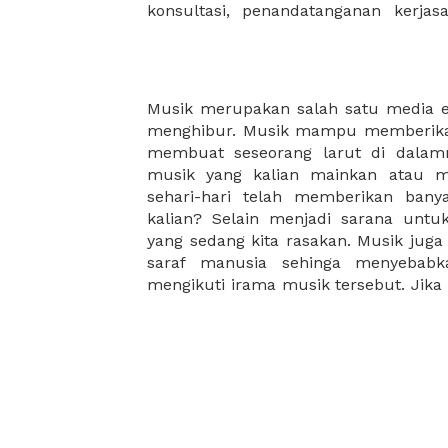
konsultasi, penandatanganan kerja
Musik merupakan salah satu media 
bergerak cepat begitupun sebalik
menghibur. Musik mampu memberikan
jasmani kita lebih sehat. Manfaat
membuat seseorang larut di dalamn
aktifitas lainnya yang berhubungan
musik yang kalian mainkan atau m
rasakan manfaatnya secara langsung
sehari-hari telah memberikan ban
termotivasi, dan meningkatkan k
kalian? Selain menjadi sarana unt
sangatlah positive untuk menjadi ba
yang sedang kita rasakan. Musik juga
Kapan terakhir kali kalian bermain m
saraf manusia sehinga menyebabk
mengikuti irama musik tersebut. Jika