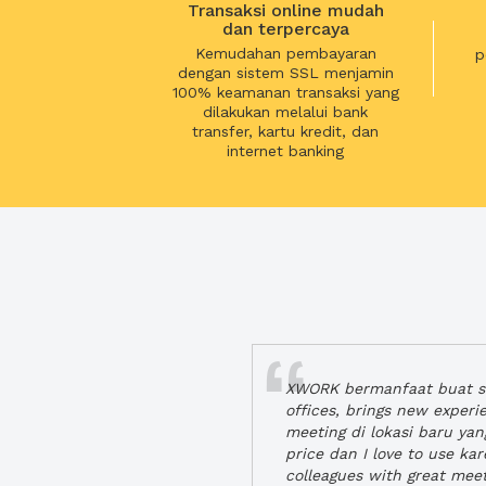
Transaksi online mudah
dan terpercaya
Kemudahan pembayaran
p
dengan sistem SSL menjamin
100% keamanan transaksi yang
dilakukan melalui bank
transfer, kartu kredit, dan
internet banking
XWORK bermanfaat buat se
offices, brings new exper
meeting di lokasi baru ya
price dan I love to use ka
colleagues with great mee