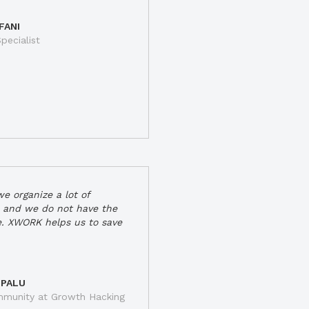
FANI
pecialist
e organize a lot of
 and we do not have the
e. XWORK helps us to save
 PALU
munity at Growth Hacking