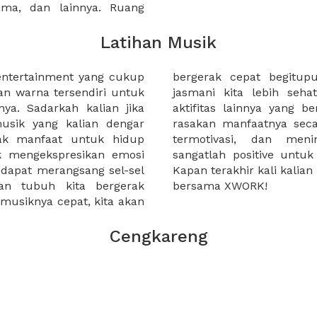
sama, dan lainnya. Ruang
Latihan Musik
entertainment yang cukup
nya, yang dapat membuat
 warna tersendiri untuk
 bermusik, menyanyi atau
ya. Sadarkah kalian jika
 dengan musik dapat kita
usik yang kalian dengar
. Kita menjadi semangat,
yak manfaat untuk hidup
onsentrasi. Jadi musik
uk mengekspresikan emosi
gian dari kehidupan kita.
 dapat merangsang sel-sel
usik? Rencanakan sekarang
an tubuh kita bergerak
bersama XWORK!
 musiknya cepat, kita akan
Cengkareng