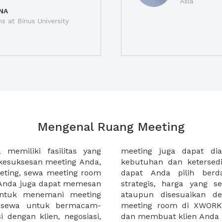
Asia
NA
ns at Binus University
Mengenal Ruang Meeting
memiliki fasilitas yang
an tempat duduk sesuai
kesuksesan meeting Anda,
n. Ribuan ruang meeting
eting, sewa meeting room
k interior, lokasi yang
u Anda juga dapat memesan
an budget meeting Anda,
untuk menemani meeting
tuhan klien Anda. Sewa
 sewa untuk bermacam-
permudah meeting Anda
 dengan klien, negosiasi,
dan membuat klien Anda 