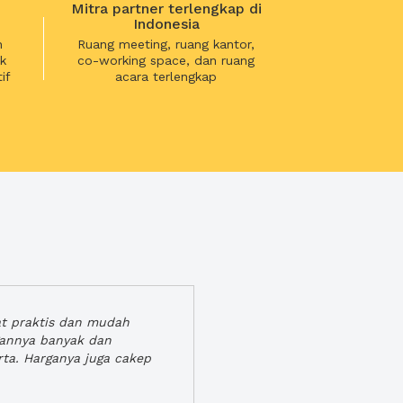
Mitra partner terlengkap di
Indonesia
n
Ruang meeting, ruang kantor,
k
co-working space, dan ruang
if
acara terlengkap
at praktis dan mudah
gannya banyak dan
rta. Harganya juga cakep