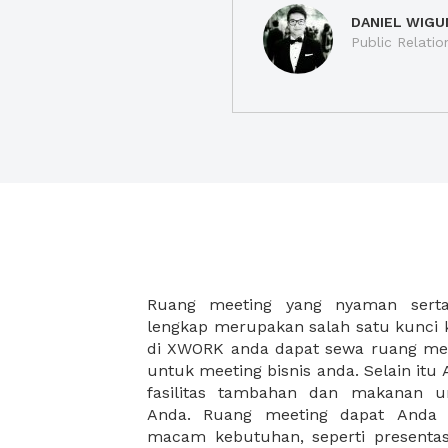
DANIEL WIGU
Public Relatio
Ruang meeting yang nyaman serta 
meeting juga dapat diatur susun
lengkap merupakan salah satu kunci 
kebutuhan dan ketersediaan ruanga
di XWORK anda dapat sewa ruang me
dapat Anda pilih berdasarkan cora
untuk meeting bisnis anda. Selain it
strategis, harga yang sesuai deng
fasilitas tambahan dan makanan 
ataupun disesuaikan dengan kebu
Anda. Ruang meeting dapat Anda
meeting room di XWORK akan mem
macam kebutuhan, seperti presentasi