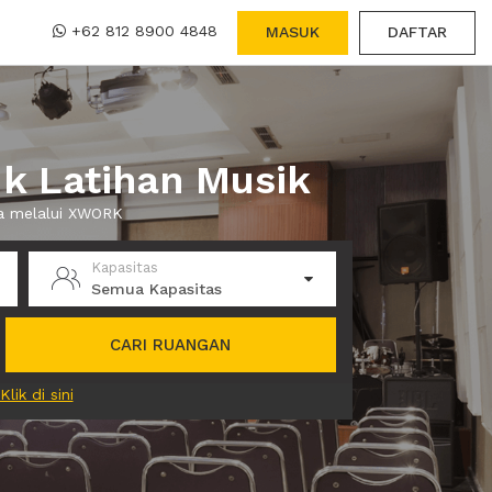
+62 812 8900 4848
MASUK
DAFTAR
k Latihan Musik
wa melalui XWORK
Kapasitas
Semua Kapasitas
CARI RUANGAN
Klik di sini