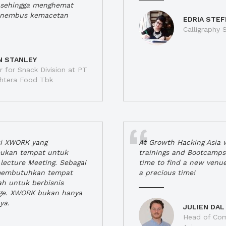
a, sehingga menghemat
enembus kemacetan
EDRIA STEF
Calligraphy S
N STANLEY
 for Snack Division at PT
jahtera Food Tbk
si XWORK yang
At Growth Hacking Asia w
ukan tempat untuk
trainings and Bootcamps
lecture Meeting. Sebagai
time to find a new venu
 membutuhkan tempat
a precious time!
h untuk berbisnis
ge. XWORK bukan hanya
ya.
JULIEN DAL
Head of Com