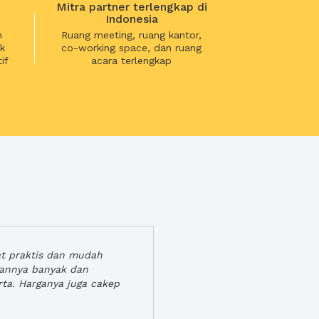
Mitra partner terlengkap di
Indonesia
n
Ruang meeting, ruang kantor,
k
co-working space, dan ruang
if
acara terlengkap
at praktis dan mudah
gannya banyak dan
rta. Harganya juga cakep