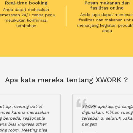
Real-time booking
Pesan makanan dan
fasilitas online
Anda dapat melakukan
Anda juga dapat memesa
emesanan 24/7 tanpa perlu
fasilitas dan makanan untu
melakukan konfirmasi
menunjang kegiatan produkt
tambahan
anda
Apa kata mereka tentang XWORK ?
t up meeting out of
XWORK aplikasinya sang
iences karena merasakan
digunakan. Pilihan ruan
ng berbeda, reasonable
tersebar di seluruh Jaka
rena bisa impress other
banget!
ting room. Meeting bisa