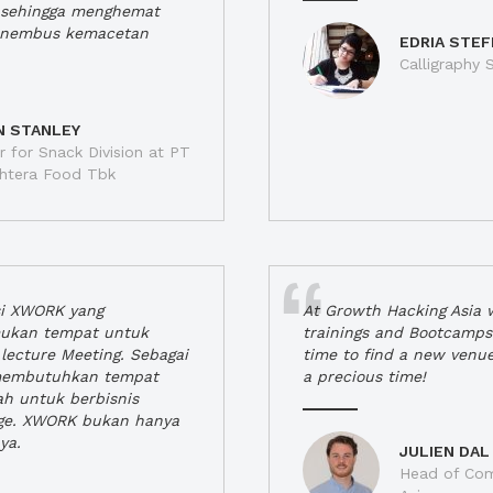
a, sehingga menghemat
enembus kemacetan
EDRIA STEF
Calligraphy S
N STANLEY
 for Snack Division at PT
jahtera Food Tbk
si XWORK yang
At Growth Hacking Asia w
ukan tempat untuk
trainings and Bootcamps
lecture Meeting. Sebagai
time to find a new venu
 membutuhkan tempat
a precious time!
h untuk berbisnis
ge. XWORK bukan hanya
ya.
JULIEN DAL
Head of Com