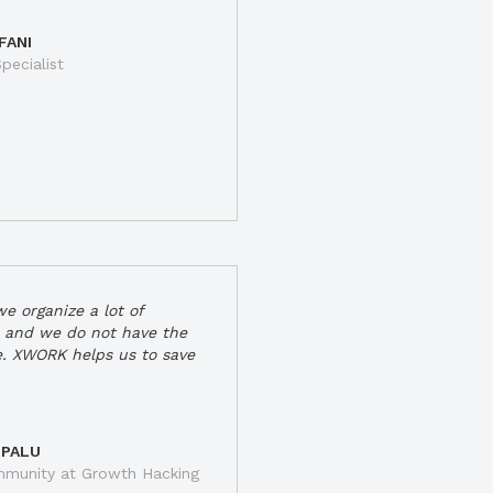
FANI
pecialist
e organize a lot of
 and we do not have the
e. XWORK helps us to save
 PALU
munity at Growth Hacking