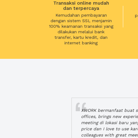
Transaksi online mudah
dan terpercaya
Kemudahan pembayaran
p
dengan sistem SSL menjamin
100% keamanan transaksi yang
dilakukan melalui bank
transfer, kartu kredit, dan
internet banking
XWORK bermanfaat buat se
offices, brings new exper
meeting di lokasi baru ya
price dan I love to use ka
colleagues with great mee