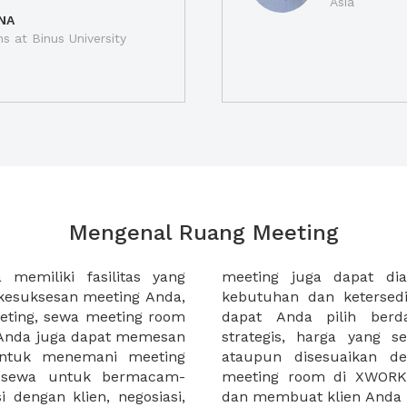
Asia
NA
ns at Binus University
Mengenal Ruang Meeting
memiliki fasilitas yang
an tempat duduk sesuai
kesuksesan meeting Anda,
n. Ribuan ruang meeting
eting, sewa meeting room
k interior, lokasi yang
u Anda juga dapat memesan
an budget meeting Anda,
untuk menemani meeting
tuhan klien Anda. Sewa
 sewa untuk bermacam-
permudah meeting Anda
 dengan klien, negosiasi,
dan membuat klien Anda 