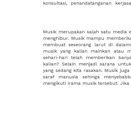
konsultasi, penandatanganan kerja
Musik merupakan salah satu media 
bergerak cepat begitupun sebalik
menghibur. Musik mampu memberikan
jasmani kita lebih sehat. Manfaat
membuat seseorang larut di dalamn
aktifitas lainnya yang berhubungan
musik yang kalian mainkan atau m
rasakan manfaatnya secara langsung
sehari-hari telah memberikan ban
termotivasi, dan meningkatkan k
kalian? Selain menjadi sarana unt
sangatlah positive untuk menjadi ba
yang sedang kita rasakan. Musik juga
Kapan terakhir kali kalian bermain m
saraf manusia sehinga menyebabk
mengikuti irama musik tersebut. Jika