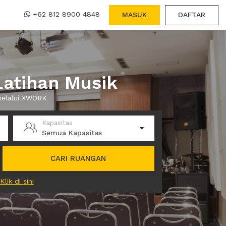
+62 812 8900 4848
MASUK
DAFTAR
atihan Musik
melalui XWORK
Kapasitas
Semua Kapasitas
CARI RUANGAN
Klik di sini