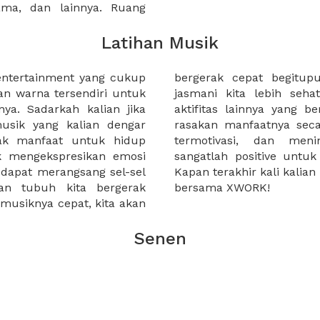
sama, dan lainnya. Ruang
Latihan Musik
entertainment yang cukup
nya, yang dapat membuat
 warna tersendiri untuk
 bermusik, menyanyi atau
ya. Sadarkah kalian jika
 dengan musik dapat kita
usik yang kalian dengar
. Kita menjadi semangat,
yak manfaat untuk hidup
onsentrasi. Jadi musik
uk mengekspresikan emosi
gian dari kehidupan kita.
 dapat merangsang sel-sel
usik? Rencanakan sekarang
an tubuh kita bergerak
bersama XWORK!
 musiknya cepat, kita akan
Senen