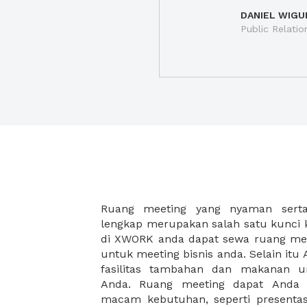
DANIEL WIGU
Public Relatio
Ruang meeting yang nyaman serta 
meeting juga dapat diatur susun
lengkap merupakan salah satu kunci 
kebutuhan dan ketersediaan ruanga
di XWORK anda dapat sewa ruang me
dapat Anda pilih berdasarkan cora
untuk meeting bisnis anda. Selain it
strategis, harga yang sesuai deng
fasilitas tambahan dan makanan 
ataupun disesuaikan dengan kebu
Anda. Ruang meeting dapat Anda
meeting room di XWORK akan mem
macam kebutuhan, seperti presentasi