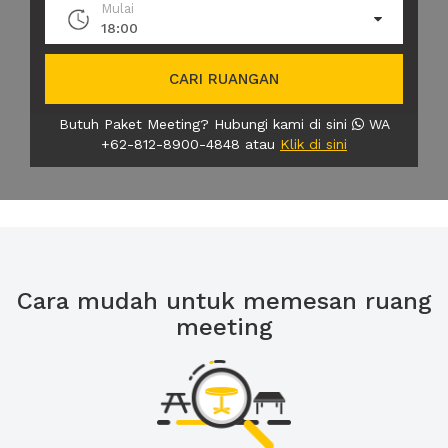
Mulai
18:00
CARI RUANGAN
Butuh Paket Meeting? Hubungi kami di sini
WA
+62-812-8900-4848 atau
Klik di sini
Cara mudah untuk memesan ruang
meeting