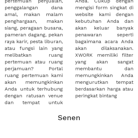
pertemuan penjualan,
Anda. Cukup dengan
penggalangan dana
mengisi form singkat di
amal, makan malam
website kami dengan
penghargaan, makan
kebutuhan Anda dan
siang, peragaan busana,
akan keluar banyak
pameran dagang, pekan
penawaran seperti
raya karir, pesta liburan,
bagaimana acara Anda
atau fungsi lain yang
akan dilaksanakan.
melibatkan ruang
XWORK memiliki filter
pertemuan atau ruang
yang akan sangat
perjamuan? Portal
membantu dan
ruang pertemuan kami
memungkinkan Anda
akan memungkinkan
mengurutkan tempat
Anda untuk terhubung
berdasarkan harga atau
dengan ratusan venue
peringkat bintang
dan tempat untuk
Senen