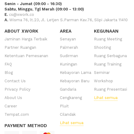
Senin - Jumat (09:00 - 16:30)
Sabtu, Minggu, Tgl Merah (09:00 - 13:00)
E.
cs@xwork.co
A.
Wisma 76, lt.23, Jl. Letjen S.Parman Kav.76, Slipi Jakarta 11410
ABOUT XWORK
AREA
KEGUNAAN
Jaminan Harga Terbaik
Senayan
Ruang Meeting
Partner Ruangan
Palmerah
Shooting
Ketentuan Pemesanan
Sudirman
Ruang Serbaguna
FAQ
Kuningan
Ruang Training
Blog
Kebayoran Lama
Seminar
Contact Us
Kebayoran Baru
Workshop
Privacy Policy
Gandaria
Ruang Presentasi
About Us
Cengkareng
Lihat semua
Career
Pluit
Tempat.com
Cilandak
Lihat semua
PAYMENT METHOD