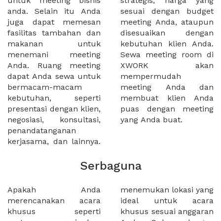
untuk meeting bisnis
strategis, harga yang
anda. Selain itu Anda
sesuai dengan budget
juga dapat memesan
meeting Anda, ataupun
fasilitas tambahan dan
disesuaikan dengan
makanan untuk
kebutuhan klien Anda.
menemani meeting
Sewa meeting room di
Anda. Ruang meeting
XWORK akan
dapat Anda sewa untuk
mempermudah
bermacam-macam
meeting Anda dan
kebutuhan, seperti
membuat klien Anda
presentasi dengan klien,
puas dengan meeting
negosiasi, konsultasi,
yang Anda buat.
penandatanganan
kerjasama, dan lainnya.
Serbaguna
Apakah Anda
menemukan lokasi yang
merencanakan acara
ideal untuk acara
khusus seperti
khusus sesuai anggaran