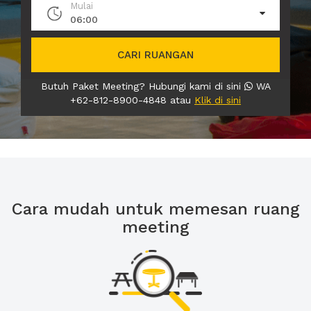
Mulai
06:00
CARI RUANGAN
Butuh Paket Meeting? Hubungi kami di sini
WA
+62-812-8900-4848 atau
Klik di sini
Cara mudah untuk memesan ruang
meeting