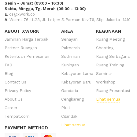
Senin - Jumat (09:00 - 16:30)
Sabtu, Minggu, Tgl Merah (09:00 - 13:00)
E.
cs@xwork.co
A.
Wisma 76, lt.23, Jl. Letjen S.Parman Kav.76, Slipi Jakarta 11410
ABOUT XWORK
AREA
KEGUNAAN
Jaminan Harga Terbaik
Senayan
Ruang Meeting
Partner Ruangan
Palmerah
Shooting
Ketentuan Pemesanan
Sudirman
Ruang Serbaguna
FAQ
Kuningan
Ruang Training
Blog
Kebayoran Lama
Seminar
Contact Us
Kebayoran Baru
Workshop
Privacy Policy
Gandaria
Ruang Presentasi
About Us
Cengkareng
Lihat semua
Career
Pluit
Tempat.com
Cilandak
Lihat semua
PAYMENT METHOD