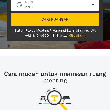
Mulai
21:00
CARI RUANGAN
Butuh Paket Meeting? Hubungi kami di sini
WA
+62-812-8900-4848 atau
Klik di sini
Cara mudah untuk memesan ruang
meeting