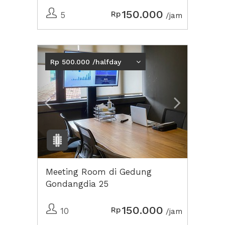
150.000
Rp
5
/jam
Previous
Next2
Rp 500.000 /halfday
Meeting Room di Gedung
Gondangdia 25
150.000
Rp
10
/jam