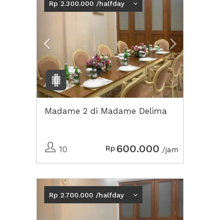
Rp 2.300.000 /halfday
Madame 2 di Madame Delima
600.000
Rp
10
/jam
Previous
Next2
Rp 2.700.000 /halfday