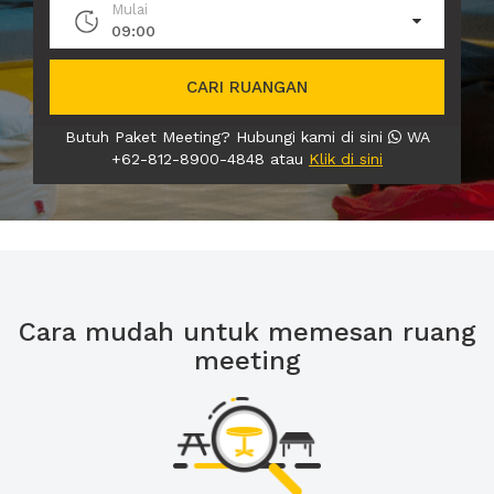
Mulai
09:00
CARI RUANGAN
Butuh Paket Meeting? Hubungi kami di sini
WA
+62-812-8900-4848 atau
Klik di sini
Cara mudah untuk memesan ruang
meeting