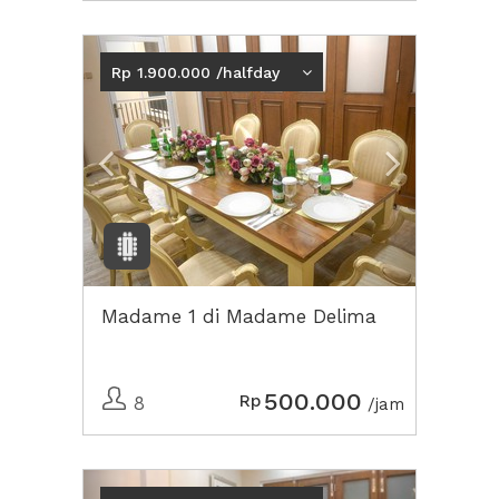
Previous
Next2
Rp 1.900.000 /halfday
Madame 1 di Madame Delima
500.000
Rp
8
/jam
Previous
Next2