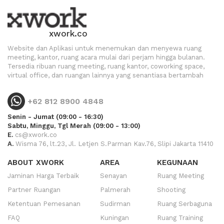
xwork.co
Website dan Aplikasi untuk menemukan dan menyewa ruang
meeting, kantor, ruang acara mulai dari perjam hingga bulanan.
Tersedia ribuan ruang meeting, ruang kantor, coworking space,
virtual office, dan ruangan lainnya yang senantiasa bertambah
+62 812 8900 4848
Senin - Jumat (09:00 - 16:30)
Sabtu, Minggu, Tgl Merah (09:00 - 13:00)
E.
cs@xwork.co
A.
Wisma 76, lt.23, Jl. Letjen S.Parman Kav.76, Slipi Jakarta 11410
ABOUT XWORK
AREA
KEGUNAAN
Jaminan Harga Terbaik
Senayan
Ruang Meeting
Partner Ruangan
Palmerah
Shooting
Ketentuan Pemesanan
Sudirman
Ruang Serbaguna
FAQ
Kuningan
Ruang Training