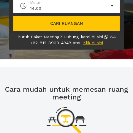
Mulai
14:00
CARI RUANGAN
Butuh Paket Meeting? Hubungi kami di sini
WA
+62-812-8900-4848 atau
Klik di sini
Cara mudah untuk memesan ruang
meeting