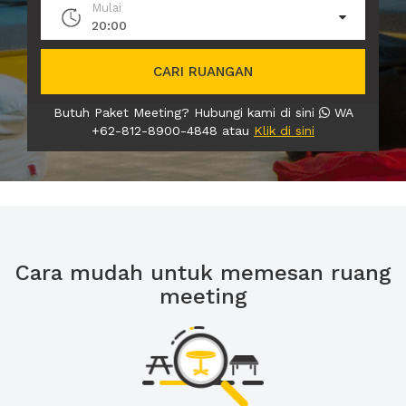
Mulai
20:00
CARI RUANGAN
Butuh Paket Meeting? Hubungi kami di sini
WA
+62-812-8900-4848 atau
Klik di sini
Cara mudah untuk memesan ruang
meeting