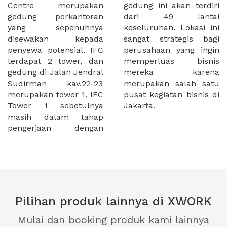
Centre merupakan
gedung ini akan terdiri
gedung perkantoran
dari 49 lantai
yang sepenuhnya
keseluruhan. Lokasi ini
disewakan kepada
sangat strategis bagi
penyewa potensial. IFC
perusahaan yang ingin
terdapat 2 tower, dan
memperluas bisnis
gedung di Jalan Jendral
mereka karena
Sudirman kav.22-23
merupakan salah satu
merupakan tower 1. IFC
pusat kegiatan bisnis di
Tower 1 sebetulnya
Jakarta.
masih dalam tahap
pengerjaan dengan
Pilihan produk lainnya di XWORK
Mulai dan booking produk kami lainnya