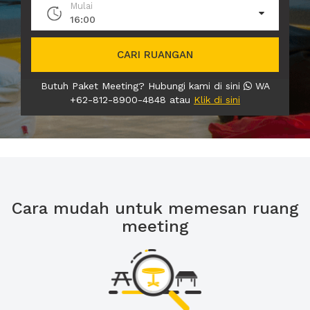
Mulai
16:00
CARI RUANGAN
Butuh Paket Meeting? Hubungi kami di sini
WA
+62-812-8900-4848 atau
Klik di sini
Cara mudah untuk memesan ruang
meeting