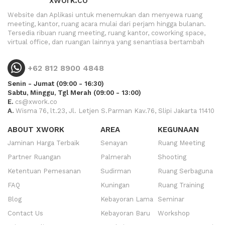
xwork.co
Website dan Aplikasi untuk menemukan dan menyewa ruang
meeting, kantor, ruang acara mulai dari perjam hingga bulanan.
Tersedia ribuan ruang meeting, ruang kantor, coworking space,
virtual office, dan ruangan lainnya yang senantiasa bertambah
+62 812 8900 4848
Senin - Jumat (09:00 - 16:30)
Sabtu, Minggu, Tgl Merah (09:00 - 13:00)
E.
cs@xwork.co
A.
Wisma 76, lt.23, Jl. Letjen S.Parman Kav.76, Slipi Jakarta 11410
ABOUT XWORK
AREA
KEGUNAAN
Jaminan Harga Terbaik
Senayan
Ruang Meeting
Partner Ruangan
Palmerah
Shooting
Ketentuan Pemesanan
Sudirman
Ruang Serbaguna
FAQ
Kuningan
Ruang Training
Blog
Kebayoran Lama
Seminar
Contact Us
Kebayoran Baru
Workshop