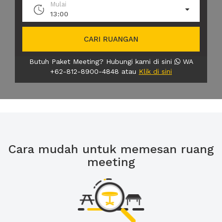
Mulai
13:00
CARI RUANGAN
Butuh Paket Meeting? Hubungi kami di sini
WA
+62-812-8900-4848 atau
Klik di sini
Cara mudah untuk memesan ruang
meeting