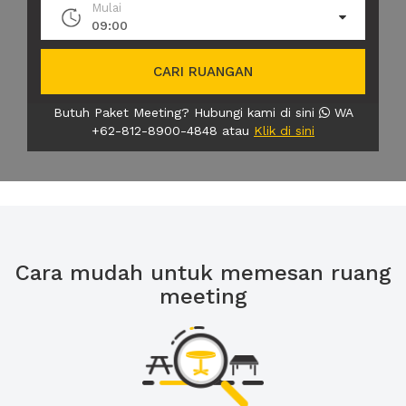
Mulai
09:00
CARI RUANGAN
Butuh Paket Meeting? Hubungi kami di sini
WA
+62-812-8900-4848 atau
Klik di sini
Cara mudah untuk memesan ruang
meeting