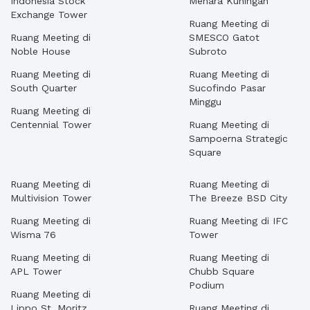
Indonesia Stock
Menara Kuningan
Exchange Tower
Ruang Meeting di
Ruang Meeting di
SMESCO Gatot
Noble House
Subroto
Ruang Meeting di
Ruang Meeting di
South Quarter
Sucofindo Pasar
Minggu
Ruang Meeting di
Centennial Tower
Ruang Meeting di
Sampoerna Strategic
Square
Ruang Meeting di
Ruang Meeting di
Multivision Tower
The Breeze BSD City
Ruang Meeting di
Ruang Meeting di IFC
Wisma 76
Tower
Ruang Meeting di
Ruang Meeting di
APL Tower
Chubb Square
Podium
Ruang Meeting di
Lippo St. Moritz
Ruang Meeting di