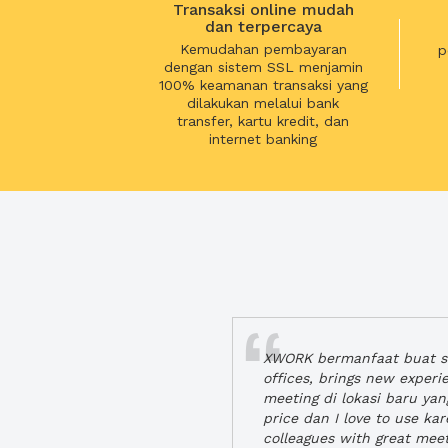
Transaksi online mudah
dan terpercaya
Kemudahan pembayaran
p
dengan sistem SSL menjamin
100% keamanan transaksi yang
dilakukan melalui bank
transfer, kartu kredit, dan
internet banking
XWORK bermanfaat buat se
offices, brings new exper
meeting di lokasi baru ya
price dan I love to use ka
colleagues with great mee