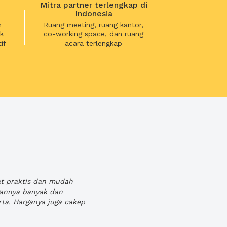
Mitra partner terlengkap di
Indonesia
n
Ruang meeting, ruang kantor,
k
co-working space, dan ruang
if
acara terlengkap
at praktis dan mudah
gannya banyak dan
rta. Harganya juga cakep