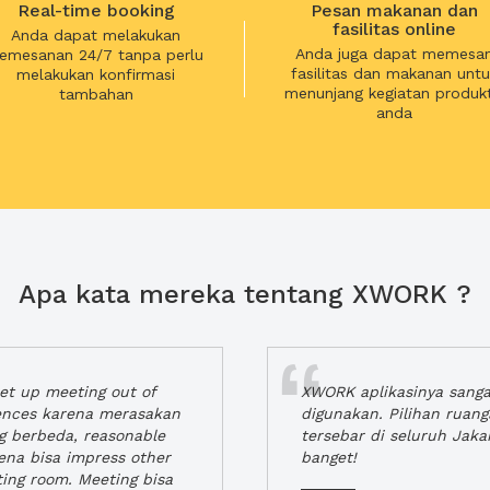
Real-time booking
Pesan makanan dan
fasilitas online
Anda dapat melakukan
Anda juga dapat memesa
emesanan 24/7 tanpa perlu
fasilitas dan makanan untu
melakukan konfirmasi
menunjang kegiatan produkt
tambahan
anda
Apa kata mereka tentang XWORK ?
t up meeting out of
XWORK aplikasinya sang
iences karena merasakan
digunakan. Pilihan ruan
ng berbeda, reasonable
tersebar di seluruh Jaka
rena bisa impress other
banget!
ting room. Meeting bisa