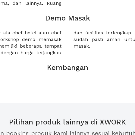
sama, dan lainnya. Ruang
Demo Masak
 ala chef hotel atau chef
 tempat-tempat berikut ini
 workshop demo memasak
an acara kegiatan demo
miliki beberapa tempat
masak.
 dengan harga terjangkau
Kembangan
Pilihan produk lainnya di XWORK
an booking produk kami lainnya sesuai kebutu