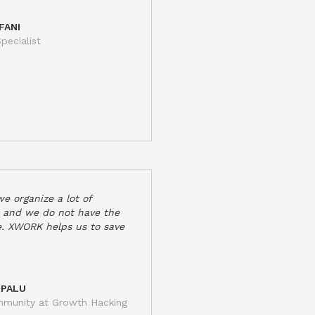
FANI
pecialist
e organize a lot of
 and we do not have the
e. XWORK helps us to save
 PALU
munity at Growth Hacking