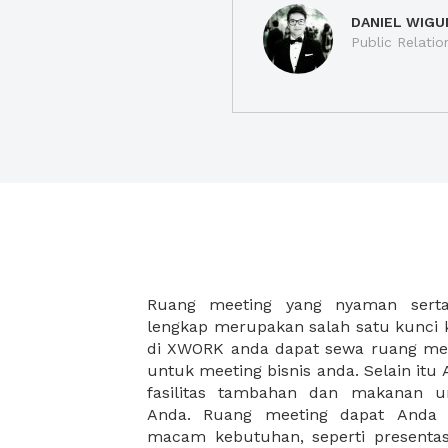
DANIEL WIGU
Public Relatio
Ruang meeting yang nyaman serta 
meeting juga dapat diatur susun
lengkap merupakan salah satu kunci 
kebutuhan dan ketersediaan ruanga
di XWORK anda dapat sewa ruang me
dapat Anda pilih berdasarkan cora
untuk meeting bisnis anda. Selain it
strategis, harga yang sesuai deng
fasilitas tambahan dan makanan 
ataupun disesuaikan dengan kebu
Anda. Ruang meeting dapat Anda
meeting room di XWORK akan mem
macam kebutuhan, seperti presentasi