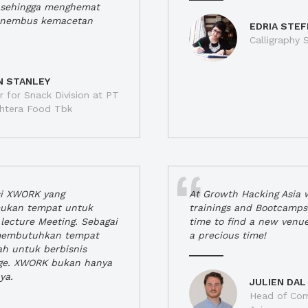
a, sehingga menghemat
enembus kemacetan
EDRIA STEF
Calligraphy S
N STANLEY
 for Snack Division at PT
jahtera Food Tbk
si XWORK yang
At Growth Hacking Asia w
ukan tempat untuk
trainings and Bootcamps
lecture Meeting. Sebagai
time to find a new venu
 membutuhkan tempat
a precious time!
h untuk berbisnis
ge. XWORK bukan hanya
ya.
JULIEN DAL
Head of Com