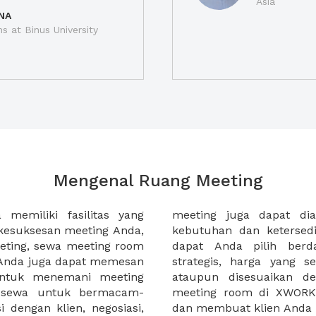
Asia
NA
ns at Binus University
Mengenal Ruang Meeting
memiliki fasilitas yang
an tempat duduk sesuai
kesuksesan meeting Anda,
n. Ribuan ruang meeting
eting, sewa meeting room
k interior, lokasi yang
u Anda juga dapat memesan
an budget meeting Anda,
untuk menemani meeting
tuhan klien Anda. Sewa
 sewa untuk bermacam-
permudah meeting Anda
 dengan klien, negosiasi,
dan membuat klien Anda 