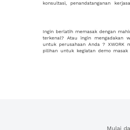
konsultasi, penandatanganan kerja
Ingin berlatih memasak dengan mahir
dan fasilitas terlengkap. Selain itu
terkenal? Atau ingin mengadakan
sudah pasti aman untuk melakuk
untuk perusahaan Anda ? XWORK me
pilihan untuk kegiatan demo masak
Mulai d