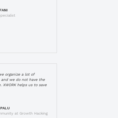
FANI
pecialist
e organize a lot of
 and we do not have the
e. XWORK helps us to save
 PALU
munity at Growth Hacking