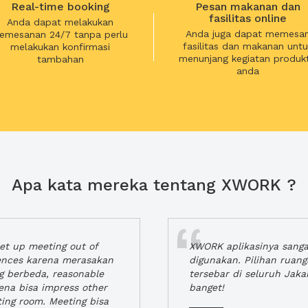
Real-time booking
Pesan makanan dan
fasilitas online
Anda dapat melakukan
Anda juga dapat memesa
emesanan 24/7 tanpa perlu
fasilitas dan makanan untu
melakukan konfirmasi
menunjang kegiatan produkt
tambahan
anda
Apa kata mereka tentang XWORK ?
t up meeting out of
XWORK aplikasinya sang
iences karena merasakan
digunakan. Pilihan ruan
ng berbeda, reasonable
tersebar di seluruh Jaka
rena bisa impress other
banget!
ting room. Meeting bisa