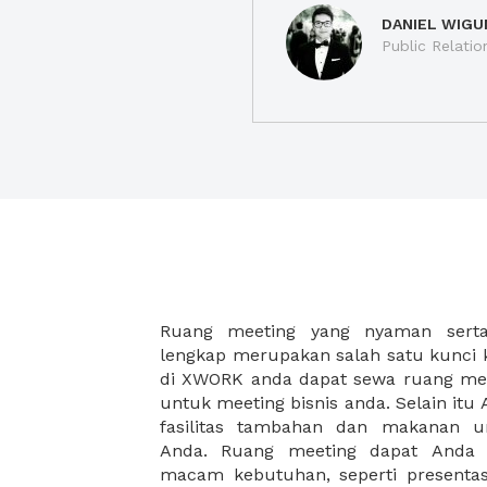
DANIEL WIGU
Public Relatio
Ruang meeting yang nyaman serta 
meeting juga dapat diatur susun
lengkap merupakan salah satu kunci 
kebutuhan dan ketersediaan ruanga
di XWORK anda dapat sewa ruang me
dapat Anda pilih berdasarkan cora
untuk meeting bisnis anda. Selain it
strategis, harga yang sesuai deng
fasilitas tambahan dan makanan 
ataupun disesuaikan dengan kebu
Anda. Ruang meeting dapat Anda
meeting room di XWORK akan mem
macam kebutuhan, seperti presentasi