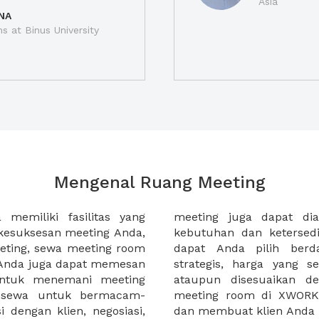
Asia
NA
ns at Binus University
Mengenal Ruang Meeting
memiliki fasilitas yang
an tempat duduk sesuai
kesuksesan meeting Anda,
n. Ribuan ruang meeting
eting, sewa meeting room
k interior, lokasi yang
u Anda juga dapat memesan
an budget meeting Anda,
untuk menemani meeting
tuhan klien Anda. Sewa
 sewa untuk bermacam-
permudah meeting Anda
 dengan klien, negosiasi,
dan membuat klien Anda 