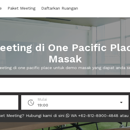
e
Paket Meeting
Daftarkan Ruangan
eting di One Pacific Pl
Masak
meeting di one pacific place untuk demo masak yang dapat anda 
Mulai
19:00
et Meeting? Hubungi kami di sini
WA +62-812-8900-4848 atau