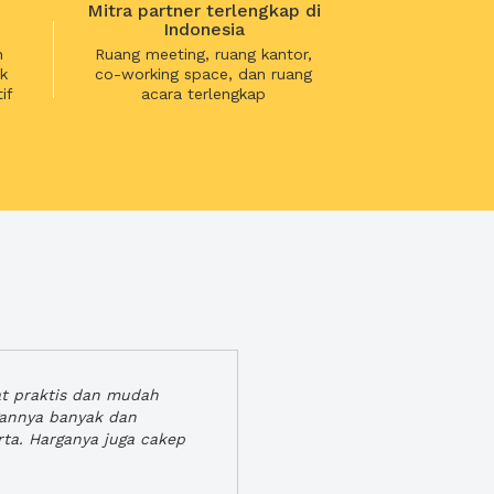
Mitra partner terlengkap di
Indonesia
n
Ruang meeting, ruang kantor,
k
co-working space, dan ruang
if
acara terlengkap
at praktis dan mudah
gannya banyak dan
rta. Harganya juga cakep