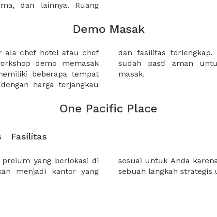
sama, dan lainnya. Ruang
Demo Masak
 ala chef hotel atau chef
 tempat-tempat berikut ini
 workshop demo memasak
an acara kegiatan demo
miliki beberapa tempat
masak.
 dengan harga terjangkau
One Pacific Place
s
Fasilitas
preium yang berlokasi di
g strategis dapat membuat
akan menjadi kantor yang
sebuah langkah strategis