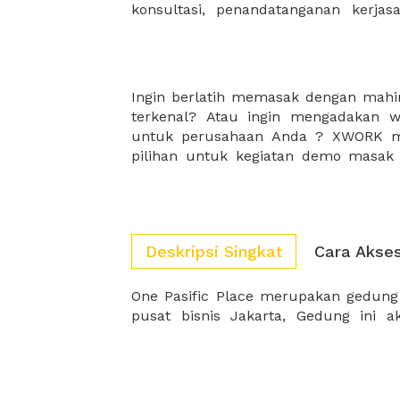
konsultasi, penandatanganan kerja
Ingin berlatih memasak dengan mahir
dan fasilitas terlengkap. Selain itu
terkenal? Atau ingin mengadakan
sudah pasti aman untuk melakuk
untuk perusahaan Anda ? XWORK me
pilihan untuk kegiatan demo masak
Deskripsi Singkat
Cara Akse
One Pasific Place merupakan gedung 
sesuai untuk Anda karena loksai yan
pusat bisnis Jakarta, Gedung ini 