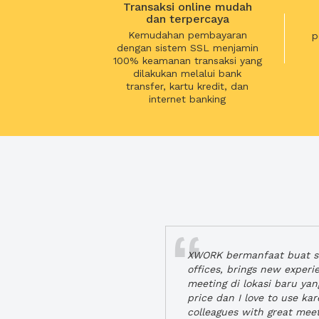
Transaksi online mudah
dan terpercaya
Kemudahan pembayaran
p
dengan sistem SSL menjamin
100% keamanan transaksi yang
dilakukan melalui bank
transfer, kartu kredit, dan
internet banking
XWORK bermanfaat buat se
offices, brings new exper
meeting di lokasi baru ya
price dan I love to use ka
colleagues with great mee