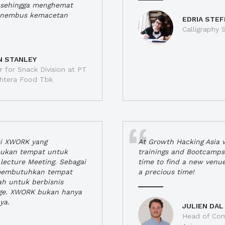
a, sehingga menghemat
enembus kemacetan
EDRIA STEF
Calligraphy S
N STANLEY
 for Snack Division at PT
jahtera Food Tbk
si XWORK yang
At Growth Hacking Asia w
ukan tempat untuk
trainings and Bootcamps
lecture Meeting. Sebagai
time to find a new venu
 membutuhkan tempat
a precious time!
h untuk berbisnis
ge. XWORK bukan hanya
ya.
JULIEN DAL
Head of Com