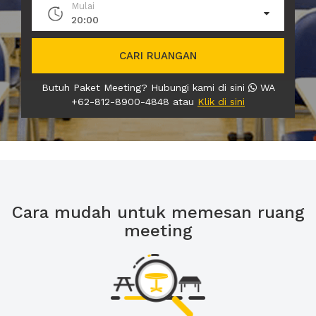
Mulai
20:00
CARI RUANGAN
Butuh Paket Meeting? Hubungi kami di sini
WA
+62-812-8900-4848 atau
Klik di sini
Cara mudah untuk memesan ruang
meeting