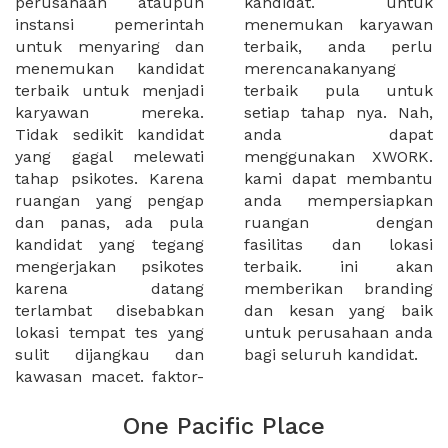
perusahaan ataupun
kandidat. untuk
instansi pemerintah
menemukan karyawan
untuk menyaring dan
terbaik, anda perlu
menemukan kandidat
merencanakanyang
terbaik untuk menjadi
terbaik pula untuk
karyawan mereka.
setiap tahap nya. Nah,
Tidak sedikit kandidat
anda dapat
yang gagal melewati
menggunakan XWORK.
tahap psikotes. Karena
kami dapat membantu
ruangan yang pengap
anda mempersiapkan
dan panas, ada pula
ruangan dengan
kandidat yang tegang
fasilitas dan lokasi
mengerjakan psikotes
terbaik. ini akan
karena datang
memberikan branding
terlambat disebabkan
dan kesan yang baik
lokasi tempat tes yang
untuk perusahaan anda
sulit dijangkau dan
bagi seluruh kandidat.
kawasan macet. faktor-
One Pacific Place