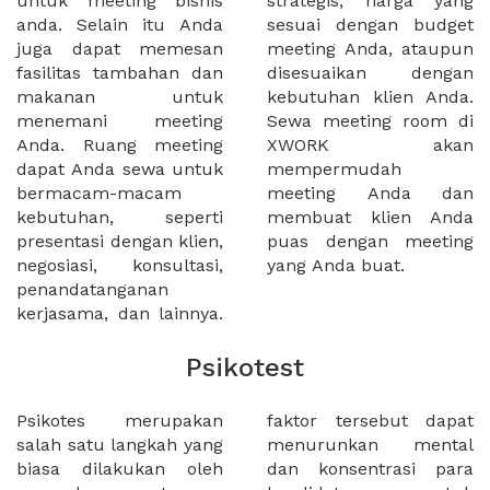
untuk meeting bisnis
strategis, harga yang
anda. Selain itu Anda
sesuai dengan budget
juga dapat memesan
meeting Anda, ataupun
fasilitas tambahan dan
disesuaikan dengan
makanan untuk
kebutuhan klien Anda.
menemani meeting
Sewa meeting room di
Anda. Ruang meeting
XWORK akan
dapat Anda sewa untuk
mempermudah
bermacam-macam
meeting Anda dan
kebutuhan, seperti
membuat klien Anda
presentasi dengan klien,
puas dengan meeting
negosiasi, konsultasi,
yang Anda buat.
penandatanganan
kerjasama, dan lainnya.
Psikotest
Psikotes merupakan
faktor tersebut dapat
salah satu langkah yang
menurunkan mental
biasa dilakukan oleh
dan konsentrasi para