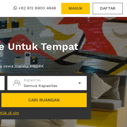
+62 812 8900 4848
MASUK
DAFTAR
ce Untuk Tempat
nda sewa melalui XWORK
Kapasitas
Semua Kapasitas
CARI RUANGAN
Klik di sini