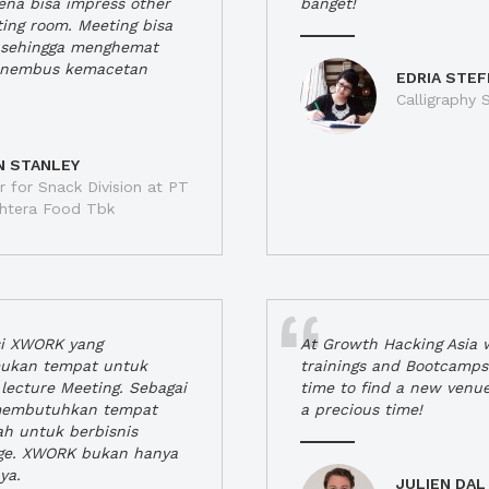
rena bisa impress other
banget!
ting room. Meeting bisa
a, sehingga menghemat
enembus kemacetan
EDRIA STEF
Calligraphy S
N STANLEY
 for Snack Division at PT
jahtera Food Tbk
si XWORK yang
At Growth Hacking Asia w
ukan tempat untuk
trainings and Bootcamps
lecture Meeting. Sebagai
time to find a new venu
 membutuhkan tempat
a precious time!
h untuk berbisnis
ge. XWORK bukan hanya
ya.
JULIEN DAL