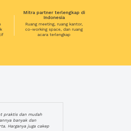
Mitra partner terlengkap di
Indonesia
n
Ruang meeting, ruang kantor,
k
co-working space, dan ruang
if
acara terlengkap
at praktis dan mudah
gannya banyak dan
rta. Harganya juga cakep