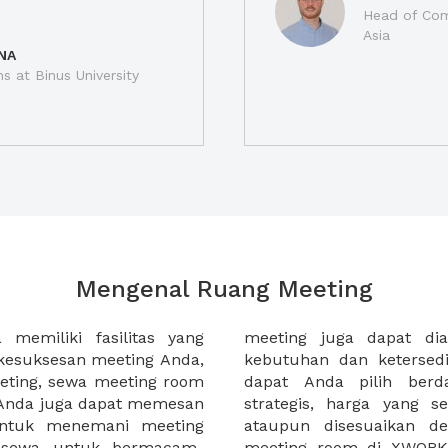
Head of Com
Asia
NA
ns at Binus University
Mengenal Ruang Meeting
memiliki fasilitas yang
an tempat duduk sesuai
kesuksesan meeting Anda,
n. Ribuan ruang meeting
eting, sewa meeting room
k interior, lokasi yang
u Anda juga dapat memesan
an budget meeting Anda,
untuk menemani meeting
tuhan klien Anda. Sewa
 sewa untuk bermacam-
permudah meeting Anda