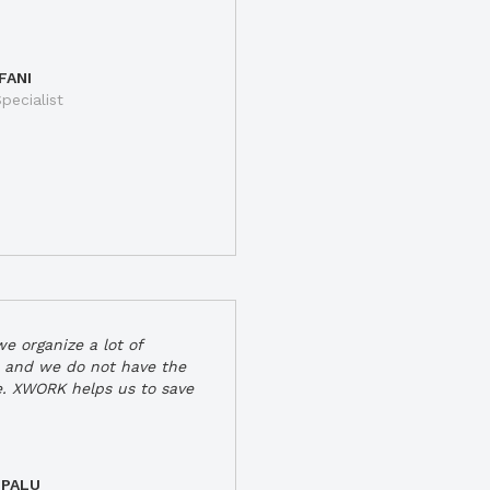
FANI
pecialist
e organize a lot of
 and we do not have the
e. XWORK helps us to save
 PALU