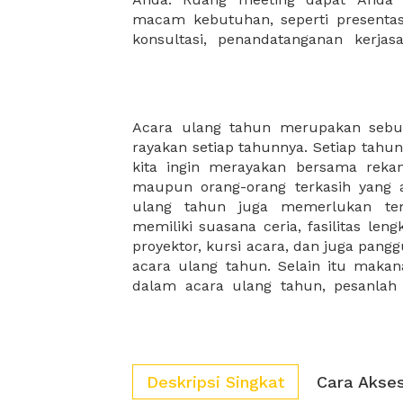
macam kebutuhan, seperti presentasi
konsultasi, penandatanganan kerja
Acara ulang tahun merupakan sebua
acara ulang tahun agar menghindari
rayakan setiap tahunnya. Setiap tahun
berakibat kecewanya undangan acara
kita ingin merayakan bersama rekan-
membantu anda menemukan ruangan 
maupun orang-orang terkasih yang ad
ulang tahun anak, acara ulang tahun
ulang tahun juga memerlukan te
organisasi, ulang tahun perusahaan
memiliki suasana ceria, fasilitas len
tak hanya ruangan, namun juga fas
proyektor, kursi acara, dan juga pa
acara ulang tahun. Selain itu makan
dalam acara ulang tahun, pesanlah
Deskripsi Singkat
Cara Akse