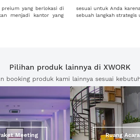
preium yang berlokasi di
g strategis dapat membuat
akan menjadi kantor yang
sebuah langkah strategis
Pilihan produk lainnya di XWORK
an booking produk kami lainnya sesuai kebutu
Paket Meeting
Ruang Acara