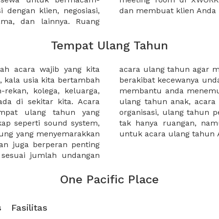
 dengan klien, negosiasi,
dan membuat klien Anda 
sama, dan lainnya. Ruang
Tempat Ulang Tahun
h acara wajib yang kita
 kekurangan makanan yang
, kala usia kita bertambah
 ulang tahun anda. XWORK
rekan, kolega, keluarga,
ulang tahun, baik acara
a di sekitar kita. Acara
 pernikahan, ulang tahun
mpat ulang tahun yang
 anda. XWORK menyediakan
gkap seperti sound system,
ilitas dan paket makanan
nggung yang menyemarakkan
untuk acara ulang tahun 
an juga berperan penting
 sesuai jumlah undangan
One Pacific Place
s
Fasilitas