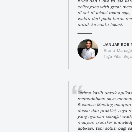
price dan I love to use ka
colleagues with great mee
di set di lokasi mana saj
waktu dari pada harus m
untuk ke suatu lokasi.
JANUAR ROBI
Brand Manager
Tiga Pilar Se
Terima kasih untuk aplika
memudahkan saya menem
Business Meeting maupun 
dosen dan praktisi, saya
yang nyaman sebagai wada
maupun transfer knowled
aplikasi, tapi solusi bagi sa