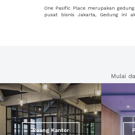
One Pasific Place merupakan gedung 
sesuai untuk Anda karena loksai yan
pusat bisnis Jakarta, Gedung ini 
Mulai d
Ruang Kantor