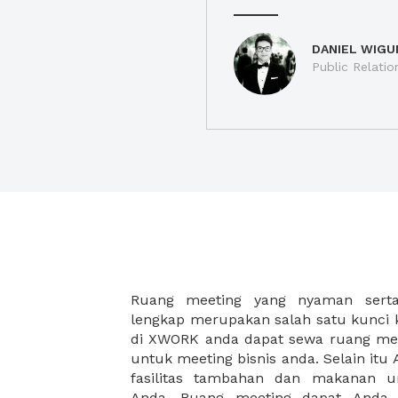
DANIEL WIGU
Public Relatio
Ruang meeting yang nyaman serta 
meeting juga dapat diatur susun
lengkap merupakan salah satu kunci 
kebutuhan dan ketersediaan ruanga
di XWORK anda dapat sewa ruang me
dapat Anda pilih berdasarkan cora
untuk meeting bisnis anda. Selain it
strategis, harga yang sesuai deng
fasilitas tambahan dan makanan 
ataupun disesuaikan dengan kebu
Anda. Ruang meeting dapat Anda
meeting room di XWORK akan mem