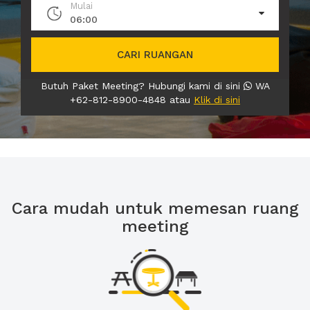
Mulai
06:00
CARI RUANGAN
Butuh Paket Meeting? Hubungi kami di sini
WA
+62-812-8900-4848 atau
Klik di sini
Cara mudah untuk memesan ruang
meeting