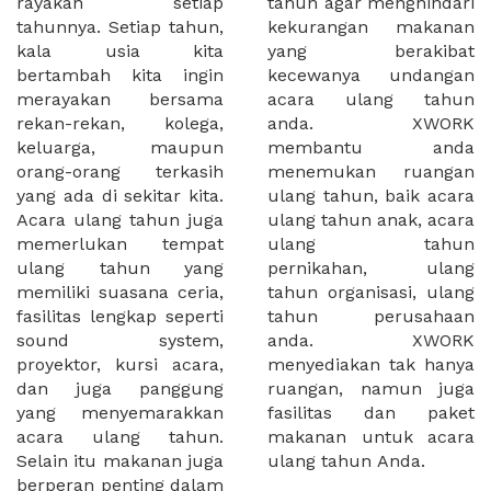
rayakan setiap
tahun agar menghindari
tahunnya. Setiap tahun,
kekurangan makanan
kala usia kita
yang berakibat
bertambah kita ingin
kecewanya undangan
merayakan bersama
acara ulang tahun
rekan-rekan, kolega,
anda. XWORK
keluarga, maupun
membantu anda
orang-orang terkasih
menemukan ruangan
yang ada di sekitar kita.
ulang tahun, baik acara
Acara ulang tahun juga
ulang tahun anak, acara
memerlukan tempat
ulang tahun
ulang tahun yang
pernikahan, ulang
memiliki suasana ceria,
tahun organisasi, ulang
fasilitas lengkap seperti
tahun perusahaan
sound system,
anda. XWORK
proyektor, kursi acara,
menyediakan tak hanya
dan juga panggung
ruangan, namun juga
yang menyemarakkan
fasilitas dan paket
acara ulang tahun.
makanan untuk acara
Selain itu makanan juga
ulang tahun Anda.
berperan penting dalam