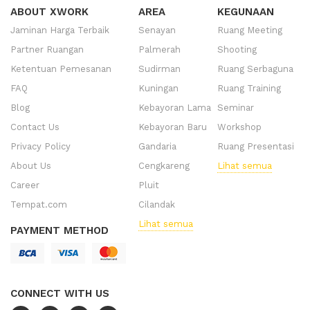
ABOUT XWORK
AREA
KEGUNAAN
Jaminan Harga Terbaik
Senayan
Ruang Meeting
Partner Ruangan
Palmerah
Shooting
Ketentuan Pemesanan
Sudirman
Ruang Serbaguna
FAQ
Kuningan
Ruang Training
Blog
Kebayoran Lama
Seminar
Contact Us
Kebayoran Baru
Workshop
Privacy Policy
Gandaria
Ruang Presentasi
About Us
Cengkareng
Lihat semua
Career
Pluit
Tempat.com
Cilandak
Lihat semua
PAYMENT METHOD
CONNECT WITH US