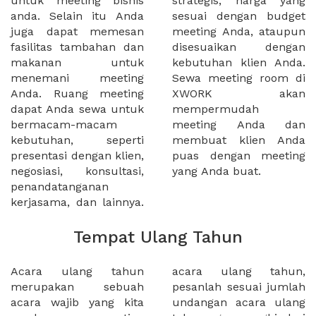
untuk meeting bisnis
strategis, harga yang
anda. Selain itu Anda
sesuai dengan budget
juga dapat memesan
meeting Anda, ataupun
fasilitas tambahan dan
disesuaikan dengan
makanan untuk
kebutuhan klien Anda.
menemani meeting
Sewa meeting room di
Anda. Ruang meeting
XWORK akan
dapat Anda sewa untuk
mempermudah
bermacam-macam
meeting Anda dan
kebutuhan, seperti
membuat klien Anda
presentasi dengan klien,
puas dengan meeting
negosiasi, konsultasi,
yang Anda buat.
penandatanganan
kerjasama, dan lainnya.
Tempat Ulang Tahun
Acara ulang tahun
acara ulang tahun,
merupakan sebuah
pesanlah sesuai jumlah
acara wajib yang kita
undangan acara ulang