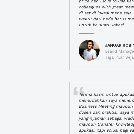
price dan I love to use ka
colleagues with great mee
di set di lokasi mana saj
waktu dari pada harus m
untuk ke suatu lokasi.
JANUAR ROBI
Brand Manager
Tiga Pilar Se
Terima kasih untuk aplika
memudahkan saya menem
Business Meeting maupun 
dosen dan praktisi, saya
yang nyaman sebagai wada
maupun transfer knowled
aplikasi, tapi solusi bagi sa