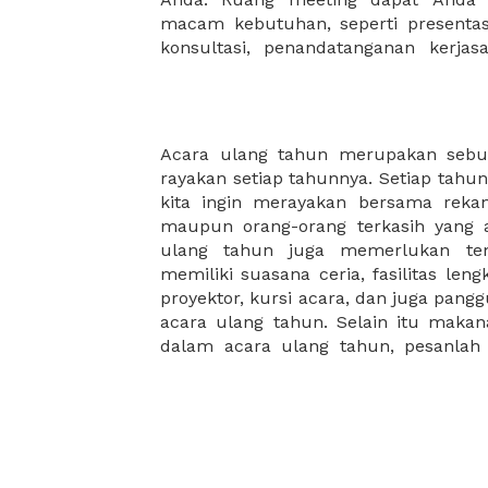
macam kebutuhan, seperti presentasi
konsultasi, penandatanganan kerja
Acara ulang tahun merupakan sebua
acara ulang tahun agar menghindari
rayakan setiap tahunnya. Setiap tahun
berakibat kecewanya undangan acara
kita ingin merayakan bersama rekan-
membantu anda menemukan ruangan 
maupun orang-orang terkasih yang ad
ulang tahun anak, acara ulang tahun
ulang tahun juga memerlukan te
organisasi, ulang tahun perusahaan
memiliki suasana ceria, fasilitas len
tak hanya ruangan, namun juga fas
proyektor, kursi acara, dan juga pa
acara ulang tahun. Selain itu makan
dalam acara ulang tahun, pesanlah