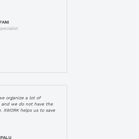
FANI
pecialist
e organize a lot of
 and we do not have the
e. XWORK helps us to save
 PALU