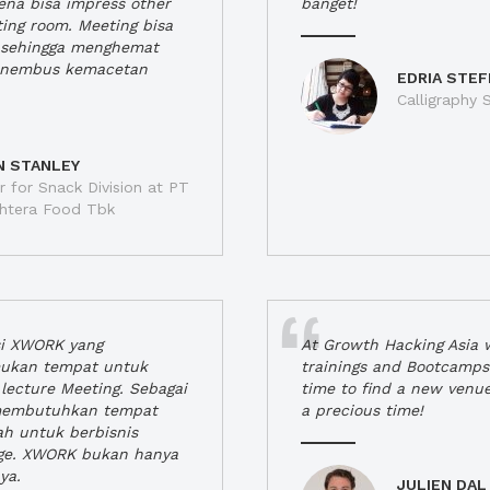
rena bisa impress other
banget!
ting room. Meeting bisa
a, sehingga menghemat
enembus kemacetan
EDRIA STEF
Calligraphy S
N STANLEY
 for Snack Division at PT
jahtera Food Tbk
si XWORK yang
At Growth Hacking Asia w
ukan tempat untuk
trainings and Bootcamps
lecture Meeting. Sebagai
time to find a new venu
 membutuhkan tempat
a precious time!
h untuk berbisnis
ge. XWORK bukan hanya
ya.
JULIEN DAL