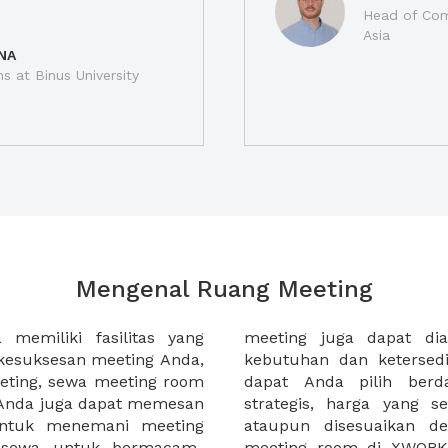
Head of Com
Asia
NA
ns at Binus University
Mengenal Ruang Meeting
memiliki fasilitas yang
an tempat duduk sesuai
kesuksesan meeting Anda,
n. Ribuan ruang meeting
eting, sewa meeting room
k interior, lokasi yang
u Anda juga dapat memesan
an budget meeting Anda,
untuk menemani meeting
tuhan klien Anda. Sewa
 sewa untuk bermacam-
permudah meeting Anda