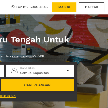
+62 812 8900 4848
MASUK
DAFTAR
ru Tengah Untuk
at anda sewa melalui XWORK
Kapasitas
Semua Kapasitas
CARI RUANGAN
Klik di sini