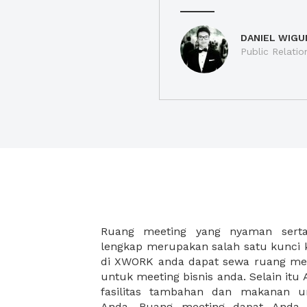
DANIEL WIGU
Public Relatio
Ruang meeting yang nyaman serta 
meeting juga dapat diatur susun
lengkap merupakan salah satu kunci 
kebutuhan dan ketersediaan ruanga
di XWORK anda dapat sewa ruang me
dapat Anda pilih berdasarkan cora
untuk meeting bisnis anda. Selain it
strategis, harga yang sesuai deng
fasilitas tambahan dan makanan 
ataupun disesuaikan dengan kebu
Anda. Ruang meeting dapat Anda
meeting room di XWORK akan mem