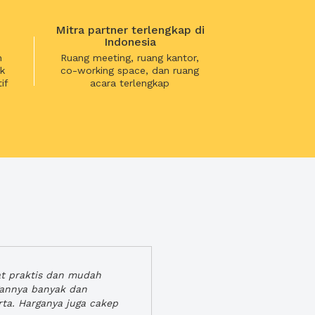
Mitra partner terlengkap di
Indonesia
n
Ruang meeting, ruang kantor,
k
co-working space, dan ruang
if
acara terlengkap
at praktis dan mudah
gannya banyak dan
rta. Harganya juga cakep