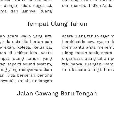
 dengan klien, negosiasi,
dan membuat klien Anda 
sama, dan lainnya. Ruang
Tempat Ulang Tahun
h acara wajib yang kita
 kekurangan makanan yang
, kala usia kita bertambah
 ulang tahun anda. XWORK
rekan, kolega, keluarga,
ulang tahun, baik acara
a di sekitar kita. Acara
 pernikahan, ulang tahun
mpat ulang tahun yang
 anda. XWORK menyediakan
gkap seperti sound system,
ilitas dan paket makanan
nggung yang menyemarakkan
untuk acara ulang tahun 
an juga berperan penting
 sesuai jumlah undangan
Jalan Cawang Baru Tengah