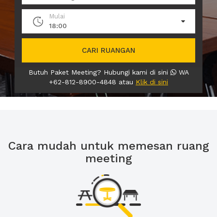
Mulai
18:00
CARI RUANGAN
Butuh Paket Meeting? Hubungi kami di sini
WA
+62-812-8900-4848 atau
Klik di sini
Cara mudah untuk memesan ruang
meeting