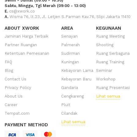
Senin - Jumat (09:00 - 16:30)
Sabtu, Minggu, Tgl Merah (09:00 - 13:00)
E.
cs@xwork.co
A.
Wisma 76, lt.23, Jl. Letjen S.Parman Kav.76, Slipi Jakarta 11410
ABOUT XWORK
AREA
KEGUNAAN
Jaminan Harga Terbaik
Senayan
Ruang Meeting
Partner Ruangan
Palmerah
Shooting
Ketentuan Pemesanan
Sudirman
Ruang Serbaguna
FAQ
Kuningan
Ruang Training
Blog
Kebayoran Lama
Seminar
Contact Us
Kebayoran Baru
Workshop
Privacy Policy
Gandaria
Ruang Presentasi
About Us
Cengkareng
Lihat semua
Career
Pluit
Tempat.com
Cilandak
Lihat semua
PAYMENT METHOD