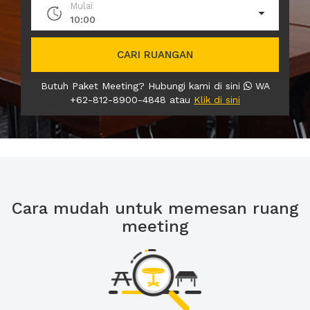
Mulai
10:00
CARI RUANGAN
Butuh Paket Meeting? Hubungi kami di sini
WA
+62-812-8900-4848 atau
Klik di sini
Cara mudah untuk memesan ruang
meeting