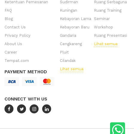
Ketentuan Pemesanan
Sudirman
Ruang Serbaguna
FAQ
Kuningan
Ruang Training
Blog
Kebayoran Lama
Seminar
Contact Us
Kebayoran Baru
Workshop
Privacy Policy
Gandaria
Ruang Presentasi
About Us
Cengkareng
Lihat semua
Career
Pluit
Tempat.com
Cilandak
Lihat semua
PAYMENT METHOD
CONNECT WITH US