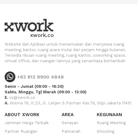
xwork.co
Website dan Aplikasi untuk menemukan dan menyewa ruang
meeting, kantor, ruang acara mulai dari perjam hingga bulanan.
Tersedia ribuan ruang meeting, ruang kantor, coworking space,
virtual office, dan ruangan lainnya yang senantiasa bertambah
+62 812 8900 4848
Senin - Jumat (09:00 - 16:30)
Sabtu, Minggu, Tgl Merah (09:00 - 13:00)
E.
cs@xwork.co
A.
Wisma 76, lt.23, Jl. Letjen S.Parman Kav.76, Slipi Jakarta 11410
ABOUT XWORK
AREA
KEGUNAAN
Jaminan Harga Terbaik
Senayan
Ruang Meeting
Partner Ruangan
Palmerah
Shooting