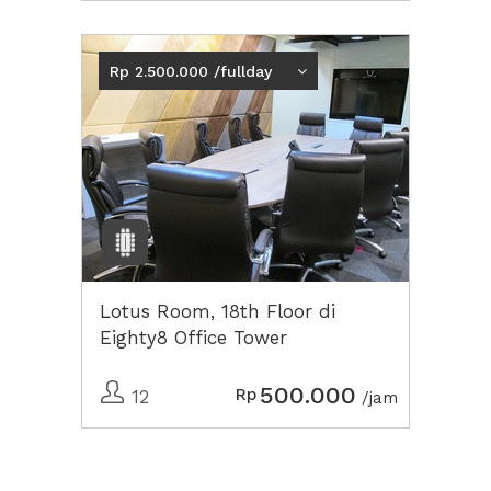
Rp 2.500.000 /fullday
Lotus Room, 18th Floor di
Eighty8 Office Tower
500.000
Rp
12
/jam