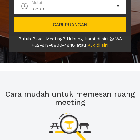
Mulai
07:00
CARI RUANGAN
Butuh Paket Meeting? Hubungi kami di sini
WA
+62-812-8900-4848 atau
Klik di sini
Cara mudah untuk memesan ruang
meeting