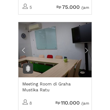
75.000
Rp
5
/jam
Previous
Next2
Meeting Room di Graha
Mustika Ratu
110.000
Rp
8
/jam