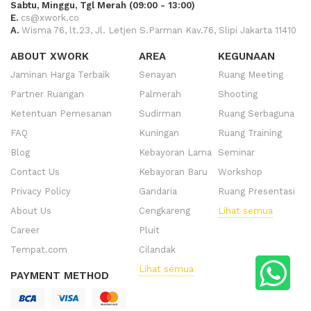
Sabtu, Minggu, Tgl Merah (09:00 - 13:00)
E.
cs@xwork.co
A.
Wisma 76, lt.23, Jl. Letjen S.Parman Kav.76, Slipi Jakarta 11410
ABOUT XWORK
AREA
KEGUNAAN
Jaminan Harga Terbaik
Senayan
Ruang Meeting
Partner Ruangan
Palmerah
Shooting
Ketentuan Pemesanan
Sudirman
Ruang Serbaguna
FAQ
Kuningan
Ruang Training
Blog
Kebayoran Lama
Seminar
Contact Us
Kebayoran Baru
Workshop
Privacy Policy
Gandaria
Ruang Presentasi
About Us
Cengkareng
Lihat semua
Career
Pluit
Tempat.com
Cilandak
Lihat semua
PAYMENT METHOD