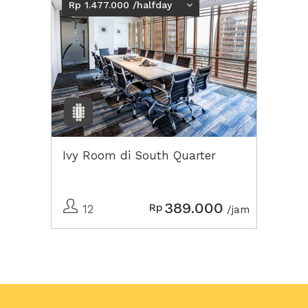
Rp 1.477.000 /halfday
Ivy Room di South Quarter
389.000
Rp
12
/jam