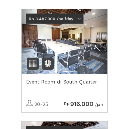
Previous
Next2
Rp 3.497.000 /halfday
Event Room di South Quarter
916.000
Rp
20-25
/jam