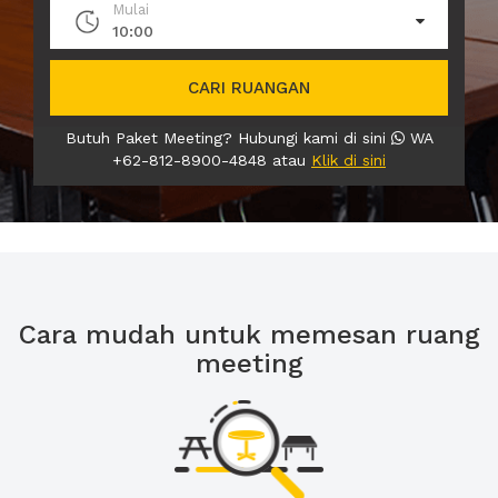
Mulai
10:00
CARI RUANGAN
Butuh Paket Meeting? Hubungi kami di sini
WA
+62-812-8900-4848 atau
Klik di sini
Cara mudah untuk memesan ruang
meeting