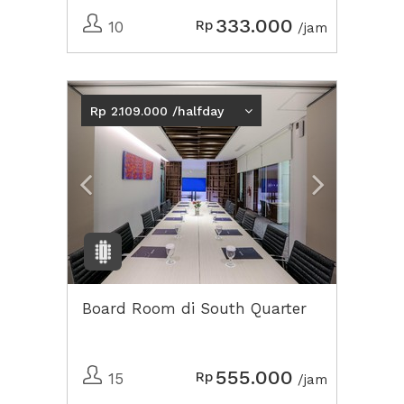
333.000
Rp
10
/jam
Previous
Next2
Rp 2.109.000 /halfday
Board Room di South Quarter
555.000
Rp
15
/jam