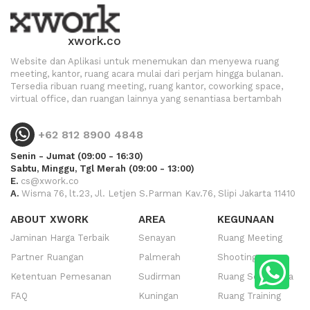
xwork.co
Website dan Aplikasi untuk menemukan dan menyewa ruang
meeting, kantor, ruang acara mulai dari perjam hingga bulanan.
Tersedia ribuan ruang meeting, ruang kantor, coworking space,
virtual office, dan ruangan lainnya yang senantiasa bertambah
+62 812 8900 4848
Senin - Jumat (09:00 - 16:30)
Sabtu, Minggu, Tgl Merah (09:00 - 13:00)
E.
cs@xwork.co
A.
Wisma 76, lt.23, Jl. Letjen S.Parman Kav.76, Slipi Jakarta 11410
ABOUT XWORK
AREA
KEGUNAAN
Jaminan Harga Terbaik
Senayan
Ruang Meeting
Partner Ruangan
Palmerah
Shooting
Ketentuan Pemesanan
Sudirman
Ruang Serbaguna
FAQ
Kuningan
Ruang Training