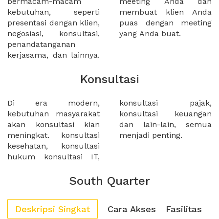
bermacam-macam
meeting Anda dan
kebutuhan, seperti
membuat klien Anda
presentasi dengan klien,
puas dengan meeting
negosiasi, konsultasi,
yang Anda buat.
penandatanganan
kerjasama, dan lainnya.
Konsultasi
Di era modern,
konsultasi pajak,
kebutuhan masyarakat
konsultasi keuangan
akan konsultasi kian
dan lain-lain, semua
meningkat. konsultasi
menjadi penting.
kesehatan, konsultasi
hukum konsultasi IT,
South Quarter
Deskripsi Singkat
Cara Akses
Fasilitas