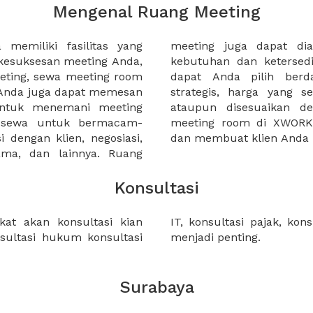
Mengenal Ruang Meeting
memiliki fasilitas yang
an tempat duduk sesuai
kesuksesan meeting Anda,
n. Ribuan ruang meeting
eting, sewa meeting room
k interior, lokasi yang
u Anda juga dapat memesan
an budget meeting Anda,
untuk menemani meeting
tuhan klien Anda. Sewa
 sewa untuk bermacam-
permudah meeting Anda
 dengan klien, negosiasi,
dan membuat klien Anda 
sama, dan lainnya. Ruang
Konsultasi
at akan konsultasi kian
angan dan lain-lain, semua
nsultasi hukum konsultasi
menjadi penting.
Surabaya