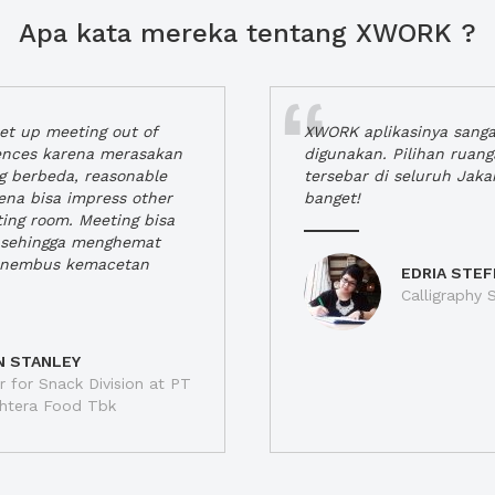
Apa kata mereka tentang XWORK ?
t up meeting out of
XWORK aplikasinya sang
iences karena merasakan
digunakan. Pilihan ruan
ng berbeda, reasonable
tersebar di seluruh Jaka
rena bisa impress other
banget!
ting room. Meeting bisa
a, sehingga menghemat
enembus kemacetan
EDRIA STEF
Calligraphy S
N STANLEY
 for Snack Division at PT
jahtera Food Tbk