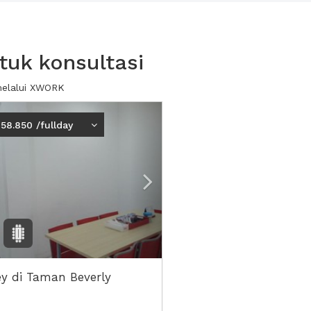
uk konsultasi
melalui XWORK
ious
Next2
058.850 /fullday
y di Taman Beverly