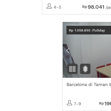
98.041
Rp
4-5
/j
Previous
Rp 1.058.850 /fullday
Barcelona di Taman B
19
Rp
7-9