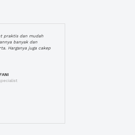
at praktis dan mudah
gannya banyak dan
rta. Harganya juga cakep
FANI
pecialist