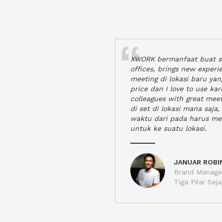
XWORK bermanfaat buat se
offices, brings new exper
meeting di lokasi baru ya
price dan I love to use ka
colleagues with great mee
di set di lokasi mana saj
waktu dari pada harus m
untuk ke suatu lokasi.
JANUAR ROBI
Brand Manager
Tiga Pilar Se