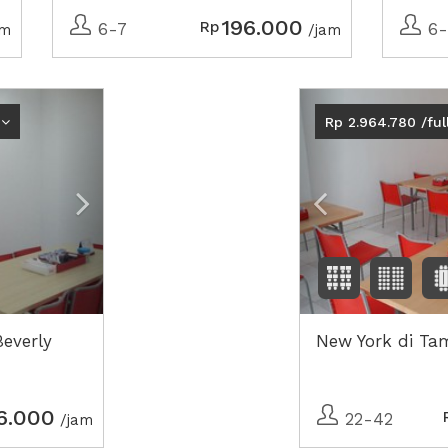
196.000
Rp
6-7
6-
am
/jam
Next2
Previous
Rp 2.964.780 /ful
everly
New York di Ta
6.000
22-42
/jam