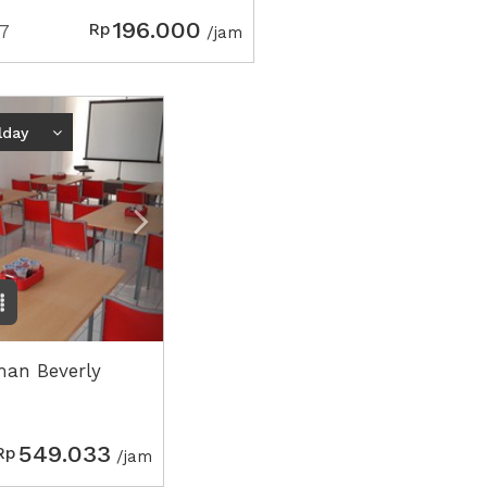
196.000
Rp
7
/jam
Next2
lday
man Beverly
549.033
Rp
/jam