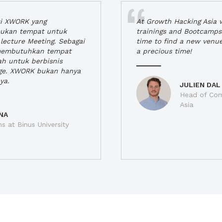
si XWORK yang
At Growth Hacking Asia w
ukan tempat untuk
trainings and Bootcamps
lecture Meeting. Sebagai
time to find a new venu
 membutuhkan tempat
a precious time!
h untuk berbisnis
ge. XWORK bukan hanya
ya.
JULIEN DAL
Head of Com
Asia
NA
ns at Binus University