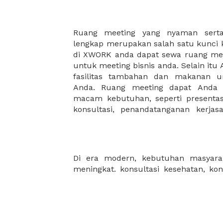
Ruang meeting yang nyaman serta 
meeting juga dapat diatur susun
lengkap merupakan salah satu kunci 
kebutuhan dan ketersediaan ruanga
di XWORK anda dapat sewa ruang me
dapat Anda pilih berdasarkan cora
untuk meeting bisnis anda. Selain it
strategis, harga yang sesuai deng
fasilitas tambahan dan makanan 
ataupun disesuaikan dengan kebu
Anda. Ruang meeting dapat Anda
meeting room di XWORK akan mem
macam kebutuhan, seperti presentasi
konsultasi, penandatanganan kerja
Di era modern, kebutuhan masyarak
IT, konsultasi pajak, konsultasi keu
meningkat. konsultasi kesehatan, ko