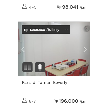
98.041
Rp
4-5
/jam
Previous
Next2
Rp 1.058.850 /fullday
Paris di Taman Beverly
196.000
Rp
6-7
/jam