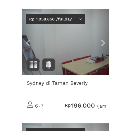
Previous
Next2
Rp 1.058.850 /fullday
Sydney di Taman Beverly
196.000
Rp
6-7
/jam
Previous
Next2