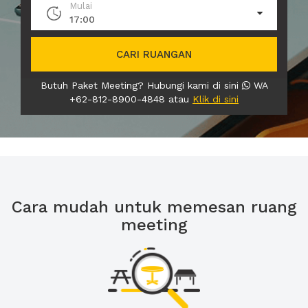
Mulai
17:00
CARI RUANGAN
Butuh Paket Meeting? Hubungi kami di sini
WA
+62-812-8900-4848 atau
Klik di sini
Cara mudah untuk memesan ruang
meeting