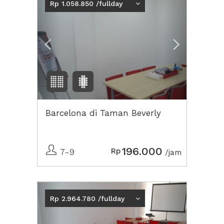
Rp 1.058.850 /fullday
Barcelona di Taman Beverly
196.000
Rp
7-9
/jam
Previous
Next2
Rp 2.964.780 /fullday