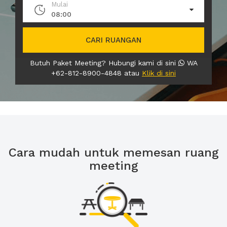
Mulai
08:00
CARI RUANGAN
Butuh Paket Meeting? Hubungi kami di sini
WA
+62-812-8900-4848 atau
Klik di sini
Cara mudah untuk memesan ruang
meeting