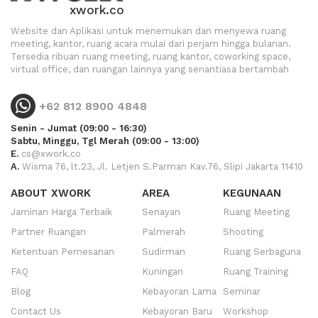
xwork.co
Website dan Aplikasi untuk menemukan dan menyewa ruang
meeting, kantor, ruang acara mulai dari perjam hingga bulanan.
Tersedia ribuan ruang meeting, ruang kantor, coworking space,
virtual office, dan ruangan lainnya yang senantiasa bertambah
+62 812 8900 4848
Senin - Jumat (09:00 - 16:30)
Sabtu, Minggu, Tgl Merah (09:00 - 13:00)
E.
cs@xwork.co
A.
Wisma 76, lt.23, Jl. Letjen S.Parman Kav.76, Slipi Jakarta 11410
ABOUT XWORK
AREA
KEGUNAAN
Jaminan Harga Terbaik
Senayan
Ruang Meeting
Partner Ruangan
Palmerah
Shooting
Ketentuan Pemesanan
Sudirman
Ruang Serbaguna
FAQ
Kuningan
Ruang Training
Blog
Kebayoran Lama
Seminar
Contact Us
Kebayoran Baru
Workshop