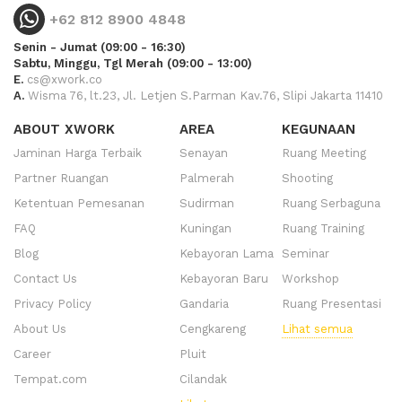
+62 812 8900 4848
Senin - Jumat (09:00 - 16:30)
Sabtu, Minggu, Tgl Merah (09:00 - 13:00)
E.
cs@xwork.co
A.
Wisma 76, lt.23, Jl. Letjen S.Parman Kav.76, Slipi Jakarta 11410
ABOUT XWORK
AREA
KEGUNAAN
Jaminan Harga Terbaik
Senayan
Ruang Meeting
Partner Ruangan
Palmerah
Shooting
Ketentuan Pemesanan
Sudirman
Ruang Serbaguna
FAQ
Kuningan
Ruang Training
Blog
Kebayoran Lama
Seminar
Contact Us
Kebayoran Baru
Workshop
Privacy Policy
Gandaria
Ruang Presentasi
About Us
Cengkareng
Lihat semua
Career
Pluit
Tempat.com
Cilandak