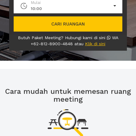
Mulai
10:00
CARI RUANGAN
Butuh Paket Meeting? Hubungi kami di sini
WA
+62-812-8900-4848 atau
Klik di sini
Cara mudah untuk memesan ruang
meeting